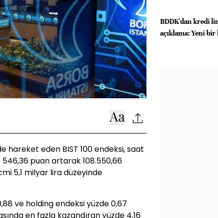
BDDK'dan kredi limi
açıklama: Yeni bir
nde hareket eden BIST 100 endeksi, saat
re 546,36 puan artarak 108.550,66
i 5,1 milyar lira düzeyinde
0,88 ve holding endeksi yüzde 0,67
asında en fazla kazandıran yüzde 4,16