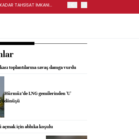
Y KADAR TAHSİSAT İMKANI
HALKBANK, İKİNCİL HALKA
nlar
ası toplantılarına savaş damga vurdu
Hürmüz’de LNG gemilerinden 'U'
dönüşü
 açmak için abluka koşulu