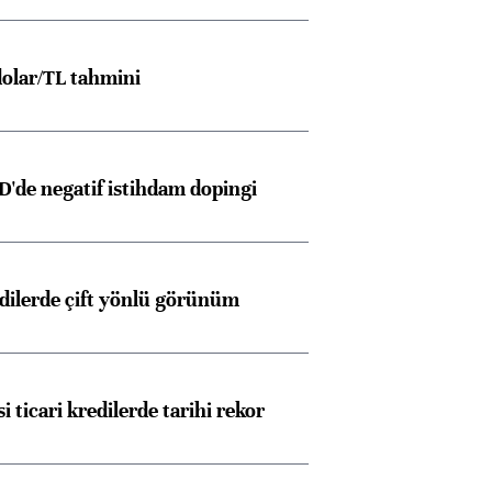
Almanya, Commerzbank
Ba
konusunda Unicredit ile
me
görüşmelere hazırlanıyor
olar/TL tahmini
D'de negatif istihdam dopingi
ngıçları
edilerde çift yönlü görünüm
i ticari kredilerde tarihi rekor