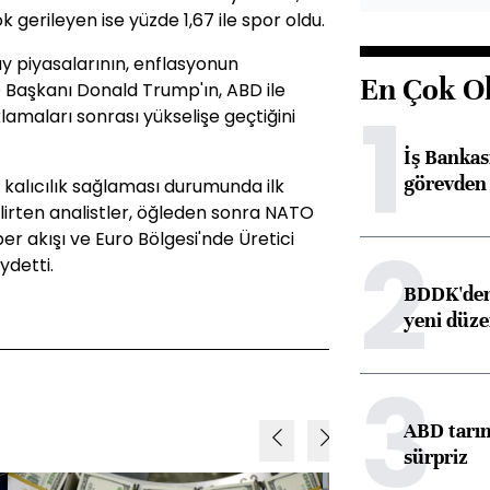
ok gerileyen ise yüzde 1,67 ile spor oldu.
y piyasalarının, enflasyonun
En Çok O
D Başkanı Donald Trump'ın, ABD ile
1
ıklamaları sonrası yükselişe geçtiğini
İş Banka
görevden 
 kalıcılık sağlaması durumunda ilk
elirten analistler, öğleden sonra NATO
2
er akışı ve Euro Bölgesi'nde Üretici
ydetti.
BDDK'den 
yeni düz
3
ABD tarım
sürpriz