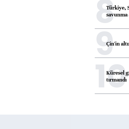
8
Türkiye, 
savunma 
9
Çin'in alt
10
Küresel gı
tırmandı