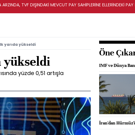
A ARZINDA, TVF DIŞINDAKİ MEVCUT PAY SAHİPLERİNE ELLERİNDEKİ PA
lk yarıda yükseldi
Öne Çıka
a yükseldi
IMF ve Dünya Bank
rısında yüzde 0,51 artışla
İran'dan Hürmüz'ü