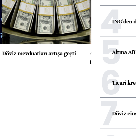
4
ING'den d
5
Altına AB
Döviz mevduatları artışa geçti
ABD'de konut başla
toparlandı
6
Ticari kr
7
Döviz cins