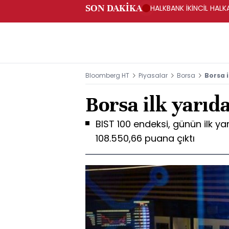
SON DAKİKA
HALKBANK İKİNCİL HALK
SAĞLANACAK -KAP
Bloomberg HT
Piyasalar
Borsa
Borsa i
Borsa ilk yarıd
BIST 100 endeksi, günün ilk ya
108.550,66 puana çıktı