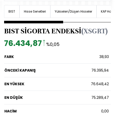
BIST
Hisse Senetleri
Yükselen/Düşen Hisseler
KAP Haber
BIST SİGORTA ENDEKSİ
(XSGRT)
76.434,87
%0,05
FARK
38,93
ÖNCEKİ KAPANIŞ
76.395,94
EN YÜKSEK
76.648,42
EN DÜŞÜK
75.289,47
HACİM
0,00