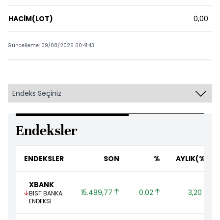
HACİM(LOT)
0,00
Güncelleme: 09/08/2026 00:41:43
Endeksler
ENDEKSLER
SON
%
AYLIK(%)
XBANK
15.489,77 
0.02 
3,20 
BIST BANKA
ENDEKSİ