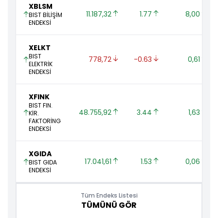
XBLSM
11.187,32 
1.77 
8,00 
BIST BİLİŞİM
ENDEKSİ
XELKT
BIST
778,72 
-0.63 
0,61 
ELEKTRİK
ENDEKSİ
XFINK
BIST FIN.
48.755,92 
3.44 
1,63 
KİR.
FAKTORİNG
ENDEKSİ
XGIDA
17.041,61 
1.53 
0,06 
BIST GIDA
ENDEKSİ
Tüm Endeks Listesi
TÜMÜNÜ GÖR