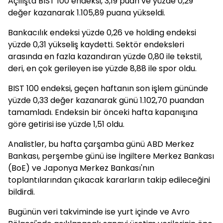
Açılışta BIST 100 endeksi, 3,19 puan ve yüzde 0,29
değer kazanarak 1.105,89 puana yükseldi.
Bankacılık endeksi yüzde 0,26 ve holding endeksi
yüzde 0,31 yükseliş kaydetti. Sektör endeksleri
arasında en fazla kazandıran yüzde 0,80 ile tekstil,
deri, en çok gerileyen ise yüzde 8,88 ile spor oldu.
BIST 100 endeksi, geçen haftanın son işlem gününde
yüzde 0,33 değer kazanarak günü 1.102,70 puandan
tamamladı. Endeksin bir önceki hafta kapanışına
göre getirisi ise yüzde 1,51 oldu.
Analistler, bu hafta çarşamba günü ABD Merkez
Bankası, perşembe günü ise İngiltere Merkez Bankası
(BoE) ve Japonya Merkez Bankası'nın
toplantılarından çıkacak kararların takip edileceğini
bildirdi.
Bugünün veri takviminde ise yurt içinde ve Avro