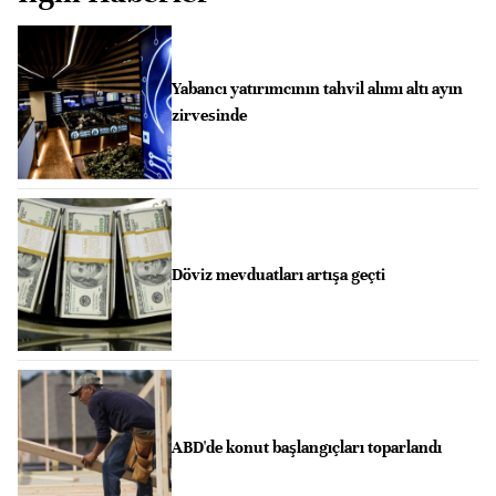
Yabancı yatırımcının tahvil alımı altı ayın
zirvesinde
Döviz mevduatları artışa geçti
ABD'de konut başlangıçları toparlandı