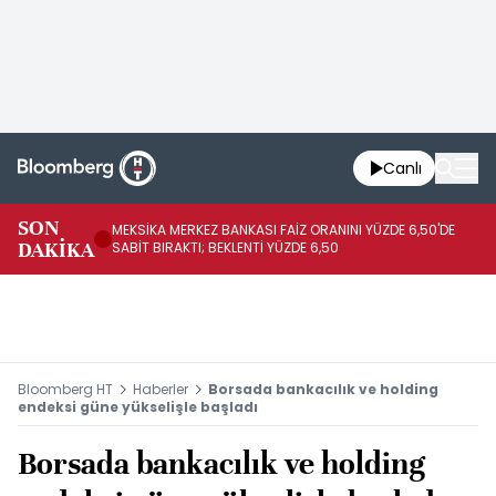
Canlı
SON
MEKSİKA MERKEZ BANKASI FAİZ ORANINI YÜZDE 6,50'DE
OY
DAKİKA
SABİT BIRAKTI; BEKLENTİ YÜZDE 6,50
AÇ
Bloomberg HT
Haberler
Borsada bankacılık ve holding
endeksi güne yükselişle başladı
Borsada bankacılık ve holding