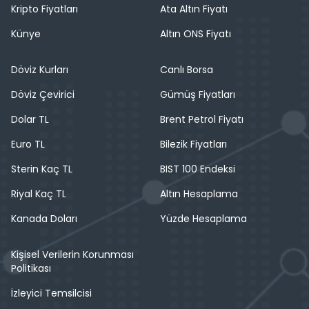
Kripto Fiyatları
Ata Altın Fiyatı
Künye
Altın ONS Fiyatı
Döviz Kurları
Canlı Borsa
Döviz Çevirici
Gümüş Fiyatları
Dolar TL
Brent Petrol Fiyatı
Euro TL
Bilezik Fiyatları
Sterin Kaç TL
BIST 100 Endeksi
Riyal Kaç TL
Altın Hesaplama
Kanada Doları
Yüzde Hesaplama
Kişisel Verilerin Korunması
Politikası
İzleyici Temsilcisi