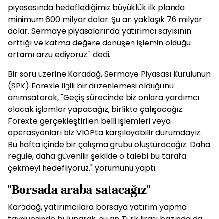
piyasasında hedeflediğimiz büyüklük ilk planda
minimum 600 milyar dolar. Şu an yaklaşık 76 milyar
dolar. Sermaye piyasalarında yatırımcı sayısının
arttığı ve katma değere dönüşen işlemin olduğu
ortamı arzu ediyoruz." dedi.
Bir soru üzerine Karadağ, Sermaye Piyasası Kurulunun
(SPK) Forexle ilgili bir düzenlemesi olduğunu
anımsatarak, "Geçiş sürecinde biz onlara yardımcı
olacak işlemler yapacağız, birlikte çalışacağız.
Forexte gerçekleştirilen belli işlemleri veya
operasyonları biz VİOPta karşılayabilir durumdayız.
Bu hafta içinde bir çalışma grubu oluşturacağız. Daha
regüle, daha güvenilir şekilde o talebi bu tarafa
çekmeyi hedefliyoruz." yorumunu yaptı.
"Borsada araba satacağız"
Karadağ, yatırımcılara borsaya yatırım yapma
tavsiyesinde bulunarak, şu an Türk lirası bazında da