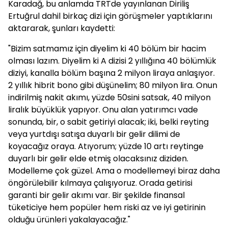
Karadağ, bu anlamda TRTde yayınlanan Diriliş
Ertuğrul dahil birkaç dizi için görüşmeler yaptıklarını
aktararak, şunları kaydetti:
"Bizim satmamız için diyelim ki 40 bölüm bir hacim
olması lazım. Diyelim ki A dizisi 2 yıllığına 40 bölümlük
diziyi, kanalla bölüm başına 2 milyon liraya anlaşıyor.
2 yıllık hibrit bono gibi düşünelim; 80 milyon lira. Onun
indirilmiş nakit akımı, yüzde 50sini satsak, 40 milyon
liralık büyüklük yapıyor. Onu alan yatırımcı vade
sonunda, bir, o sabit getiriyi alacak; iki, belki reyting
veya yurtdışı satışa duyarlı bir gelir dilimi de
koyacağız oraya. Atıyorum; yüzde 10 artı reytinge
duyarlı bir gelir elde etmiş olacaksınız diziden.
Modelleme çok güzel. Ama o modellemeyi biraz daha
öngörülebilir kılmaya çalışıyoruz. Orada getirisi
garanti bir gelir akımı var. Bir şekilde finansal
tüketiciye hem popüler hem riski az ve iyi getirinin
olduğu ürünleri yakalayacağız."