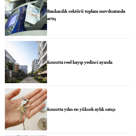
Bankacılık sektörü toplam mevduatında
artış
Konutta reel kayıp yedinci ayında
Konutta yılın en yüksek aylık satışı