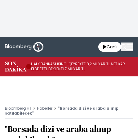
Canlı
SON
HALK BANKASI İKİNCİ ÇEYREKTE 8,2 MİLYAR TL NET KÂR
İŞ
DAKİKA
ELDE ETTİ, BEKLENTİ 7 MİLYAR TL
MÜ
Bloomberg HT
Haberler
"Borsada dizi ve araba alınıp
satılabilecek"
"Borsada dizi ve araba alınıp