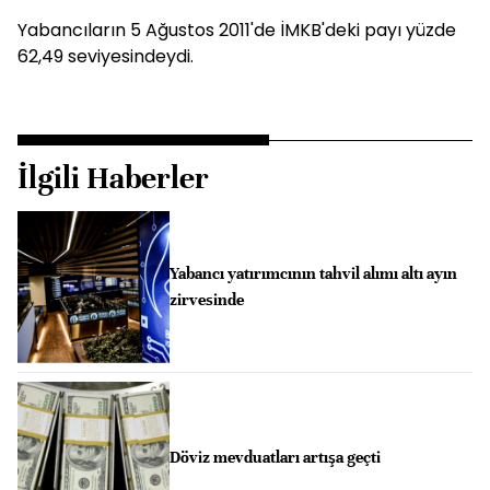
Yabancıların 5 Ağustos 2011'de İMKB'deki payı yüzde
62,49 seviyesindeydi.
İlgili Haberler
Yabancı yatırımcının tahvil alımı altı ayın
zirvesinde
Döviz mevduatları artışa geçti