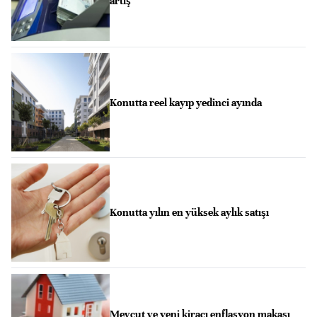
artış
Konutta reel kayıp yedinci ayında
Konutta yılın en yüksek aylık satışı
Mevcut ve yeni kiracı enflasyon makası