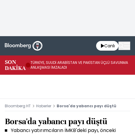
Canlı
SON
TÜRKİYE, SUUDİ ARABİSTAN VE PAKİSTAN ÜÇLÜ SAVUNMA
TR
DAKİKA
ANLAŞMASI İMZALADI
BN
Bloomberg HT
Haberler
Borsa'da yabancı payı düştü
Borsa'da yabancı payı düştü
Yabancı yatırımcıların İMKB'deki payı, önceki