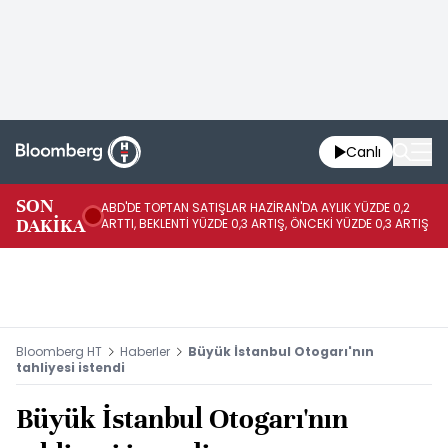
Canlı
SON
ABD'DE TOPTAN SATIŞLAR HAZİRAN'DA AYLIK YÜZDE 0,2
AP
DAKİKA
ARTTI, BEKLENTİ YÜZDE 0,3 ARTIŞ, ÖNCEKİ YÜZDE 0,3 ARTIŞ
KA
Bloomberg HT
Haberler
Büyük İstanbul Otogarı'nın
tahliyesi istendi
Büyük İstanbul Otogarı'nın