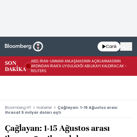
Canlı
ABD, İRAN-UMMAN ANLAŞMASININ AÇIKLANMASININ
AB
SON
ARDINDAN İRAN'A UYGULADIĞI ABLUKAYI KALDIRACAK -
GE
DAKİKA
REUTERS
UY
Bloomberg HT
Haberler
Çağlayan: 1-15 Ağustos arası
ihracat 5 milyar doları aştı
Çağlayan: 1-15 Ağustos arası