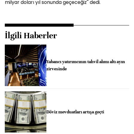
milyar doları yıl sonunda geçeceğiz'' dedi.
İlgili Haberler
Yabancı yatırımcının tahvil alımı altı ayın
zirvesinde
Döviz mevduatları artışa geçti