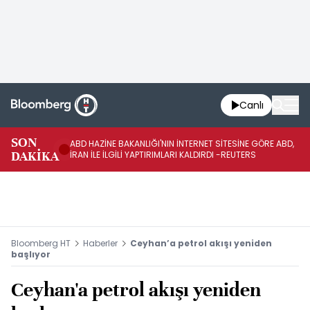
Canlı
SON
ABD HAZİNE BAKANLIĞI'NIN İNTERNET SİTESİNE GÖRE ABD,
KO
DAKİKA
İRAN İLE İLGİLİ YAPTIRIMLARI KALDIRDI -REUTERS
AÇ
Bloomberg HT
Haberler
Ceyhan’a petrol akışı yeniden
başlıyor
Ceyhan'a petrol akışı yeniden