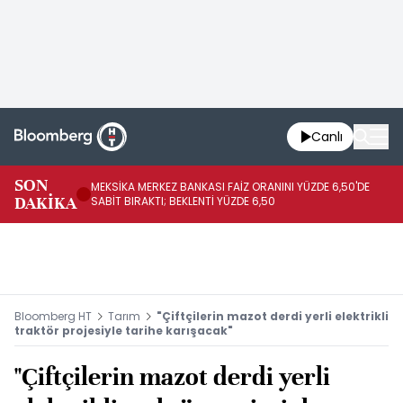
Canlı
SON
MEKSİKA MERKEZ BANKASI FAİZ ORANINI YÜZDE 6,50'DE
OY
DAKİKA
SABİT BIRAKTI; BEKLENTİ YÜZDE 6,50
AÇ
Bloomberg HT
Tarım
"Çiftçilerin mazot derdi yerli elektrikli
traktör projesiyle tarihe karışacak"
"Çiftçilerin mazot derdi yerli