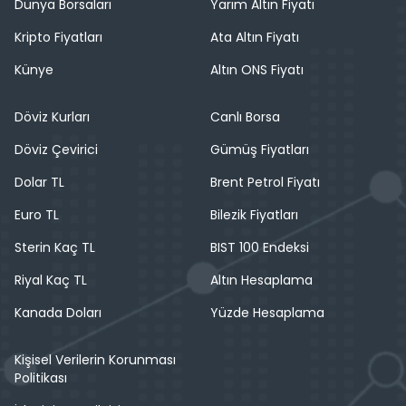
Dünya Borsaları
Yarım Altın Fiyatı
Kripto Fiyatları
Ata Altın Fiyatı
Künye
Altın ONS Fiyatı
Döviz Kurları
Canlı Borsa
Döviz Çevirici
Gümüş Fiyatları
Dolar TL
Brent Petrol Fiyatı
Euro TL
Bilezik Fiyatları
Sterin Kaç TL
BIST 100 Endeksi
Riyal Kaç TL
Altın Hesaplama
Kanada Doları
Yüzde Hesaplama
Kişisel Verilerin Korunması
Politikası