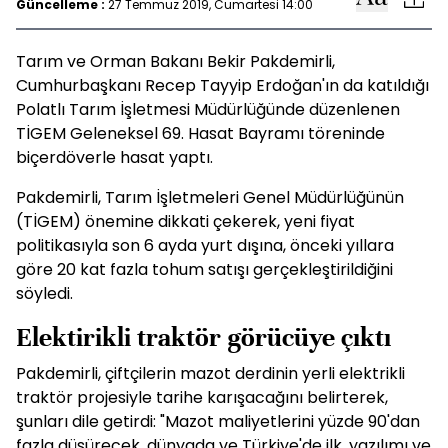
Güncelleme :
27 Temmuz 2019, Cumartesi 14:00
Tarım ve Orman Bakanı Bekir Pakdemirli,
Cumhurbaşkanı Recep Tayyip Erdoğan'ın da katıldığı
Polatlı Tarım İşletmesi Müdürlüğünde düzenlenen
TİGEM Geleneksel 69. Hasat Bayramı töreninde
biçerdöverle hasat yaptı.
Pakdemirli, Tarım İşletmeleri Genel Müdürlüğünün
(TİGEM) önemine dikkati çekerek, yeni fiyat
politikasıyla son 6 ayda yurt dışına, önceki yıllara
göre 20 kat fazla tohum satışı gerçekleştirildiğini
söyledi.
Elektirikli traktör görücüye çıktı
Pakdemirli, çiftçilerin mazot derdinin yerli elektrikli
traktör projesiyle tarihe karışacağını belirterek,
şunları dile getirdi: "Mazot maliyetlerini yüzde 90'dan
fazla düşürecek, dünyada ve Türkiye'de ilk, yazılımı ve