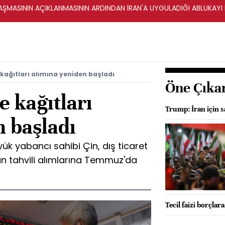
ŞMASININ AÇIKLANMASININ ARDINDAN İRAN'A UYGULADIĞI ABLUKAYI
 kağıtları alımına yeniden başladı
Öne Çıka
 kağıtları
Trump: İran için sa
n başladı
ük yabancı sahibi Çin, dış ticaret
an tahvili alımlarına Temmuz'da
Tecil faizi borçlar