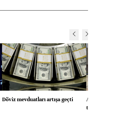
Döviz mevduatları artışa geçti
ABD'de konut başla
toparlandı