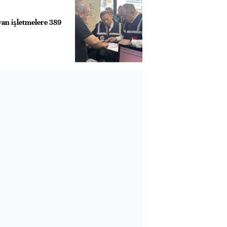
yan işletmelere 389