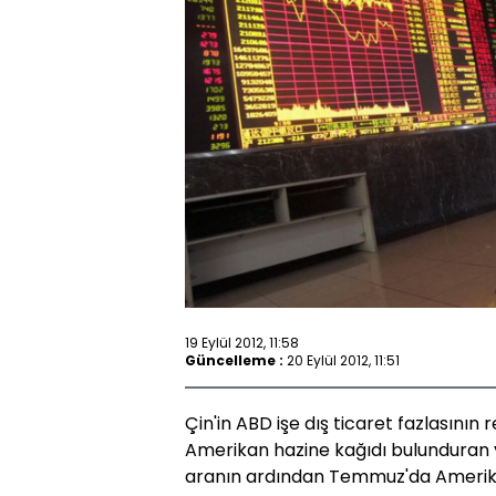
19 Eylül 2012, 11:58
Güncelleme :
20 Eylül 2012, 11:51
Çin'in ABD işe dış ticaret fazlasının 
Amerikan hazine kağıdı bulunduran 
aranın ardından Temmuz'da Amerikan 