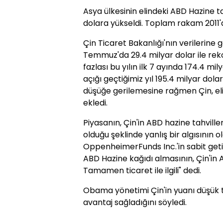
Asya ülkesinin elindeki ABD Hazine tahv
dolara yükseldi. Toplam rakam 2011'd
Çin Ticaret Bakanlığı'nın verilerine 
Temmuz'da 29.4 milyar dolar ile rekor
fazlası bu yılın ilk 7 ayında 174.4 mil
açığı geçtiğimiz yıl 195.4 milyar dola
düşüğe gerilemesine rağmen Çin, eli
ekledi.
Piyasanın, Çin'in ABD hazine tahvilleri
olduğu şeklinde yanlış bir algısının
OppenheimerFunds Inc.'in sabit getir
ABD Hazine kağıdı almasının, Çin'in AB
Tamamen ticaret ile ilgili" dedi.
Obama yönetimi Çin'in yuanı düşük t
avantaj sağladığını söyledi.