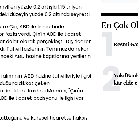
illeri yüzde 0.2 artışla 1.15 trilyon
eki düzeyin yüzde 0.2 altında seyretti.
En Çok O
1
göre Çin, ABD ile ticaretinde
 fazla verdi. Çin'in ABD ile ticaret
yar dolar olarak gerçekleşti. Dış ticaret
Resmi Ga
rdı. Tahvil faizlerinin Temmuz'da rekor
ndeki ABD hazine kağıtlarına yenilerini
2
VakıfBank
 alımının, ABD hazine tahvilleriyle ilgisi
kâr elde e
 olduğuna dikkat çeken
i direktörü Krishna Memani, "Çin'in
D ile ticaret pozisyonu ile ilgisi var.
uttuğunu ve küresel ticarette haksız