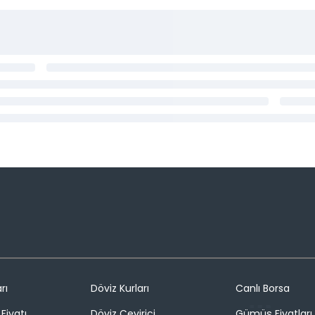
rı
Döviz Kurları
Canlı Borsa
Fiyatı
Döviz Çevirici
Gümüş Fiyatları