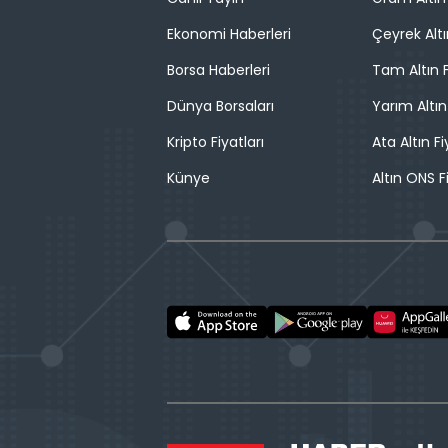
Ekonomi Haberleri
Çeyrek Altı
Borsa Haberleri
Tam Altın F
Dünya Borsaları
Yarım Altın
Kripto Fiyatları
Ata Altın Fi
Künye
Altın ONS F