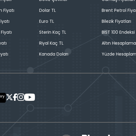
n Fiyatı
Dolar TL
Brent Petrol Fiya
iyatı
Euro TL
Bilezik Fiyatları
 Fiyatı
Sterin Kaç TL
BIST 100 Endeksi
yatı
Riyal Kaç TL
Altın Hesaplama
iyatı
Kanada Doları
Yüzde Hesapla