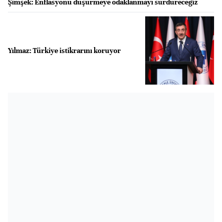
Şimşek: Enflasyonu düşürmeye odaklanmayı sürdüreceğiz
Yılmaz: Türkiye istikrarını koruyor