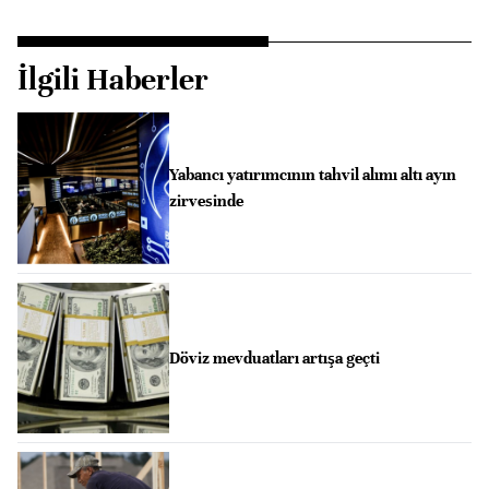
İlgili Haberler
Yabancı yatırımcının tahvil alımı altı ayın
zirvesinde
Döviz mevduatları artışa geçti