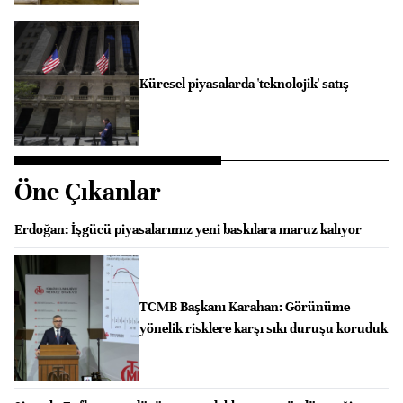
Küresel piyasalarda 'teknolojik' satış
Öne Çıkanlar
Erdoğan: İşgücü piyasalarımız yeni baskılara maruz kalıyor
TCMB Başkanı Karahan: Görünüme
yönelik risklere karşı sıkı duruşu koruduk