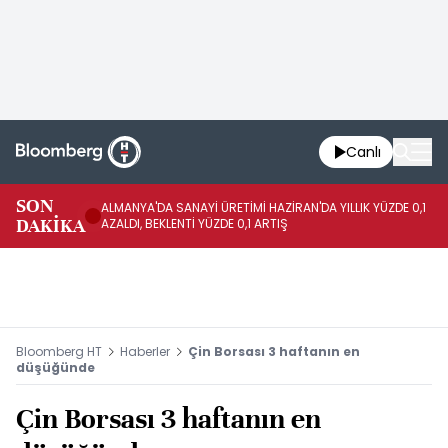
Canlı
SON
ALMANYA'DA SANAYİ ÜRETİMİ HAZİRAN'DA YILLIK YÜZDE 0,1
AL
DAKİKA
AZALDI, BEKLENTİ YÜZDE 0,1 ARTIŞ
AR
Bloomberg HT
Haberler
Çin Borsası 3 haftanın en
düşüğünde
Çin Borsası 3 haftanın en