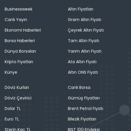
Businessweek
Altın Fiyatları
Canlı Yayın
Gram Altın Fiyatı
Ekonomi Haberleri
Çeyrek Altın Fiyatı
Borsa Haberleri
Tam Altın Fiyatı
Dünya Borsaları
Yarım Altın Fiyatı
Kripto Fiyatları
Ata Altın Fiyatı
Künye
Altın ONS Fiyatı
Döviz Kurları
Canlı Borsa
Döviz Çevirici
Gümüş Fiyatları
Dolar TL
Brent Petrol Fiyatı
Euro TL
Bilezik Fiyatları
Sterin Kaç TL
BIST 100 Endeksi