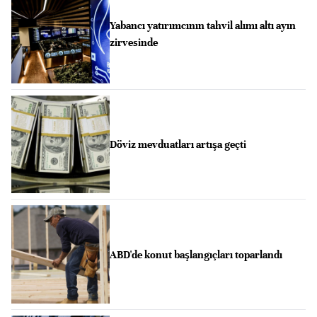
Yabancı yatırımcının tahvil alımı altı ayın
zirvesinde
Döviz mevduatları artışa geçti
ABD'de konut başlangıçları toparlandı