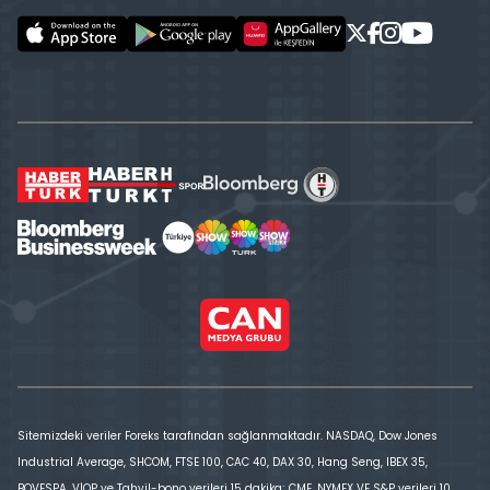
Sitemizdeki veriler Foreks tarafından sağlanmaktadır. NASDAQ, Dow Jones
Industrial Average, SHCOM, FTSE 100, CAC 40, DAX 30, Hang Seng, IBEX 35,
BOVESPA, VİOP ve Tahvil-bono verileri 15 dakika; CME, NYMEX VE S&P verileri 10