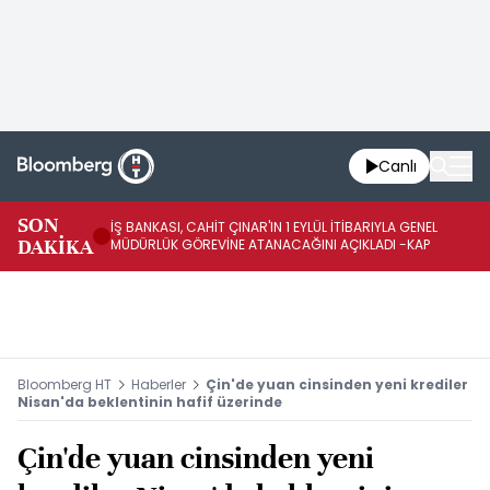
Canlı
SON
İŞ BANKASI, CAHİT ÇINAR'IN 1 EYLÜL İTİBARIYLA GENEL
İŞ
DAKİKA
MÜDÜRLÜK GÖREVİNE ATANACAĞINI AÇIKLADI -KAP
GÖ
Bloomberg HT
Haberler
Çin'de yuan cinsinden yeni krediler
Nisan'da beklentinin hafif üzerinde
Çin'de yuan cinsinden yeni