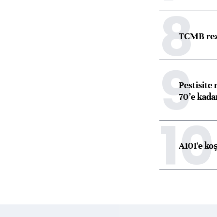
8
TCMB reze
9
Pestisite
70’e kadar
10
A101'e ko