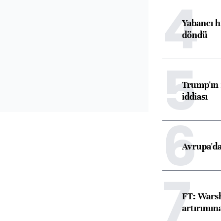
4
Yabancı h
döndü
5
Trump'ın 
iddiası
6
Avrupa'da
7
FT: Warsh
artırımın