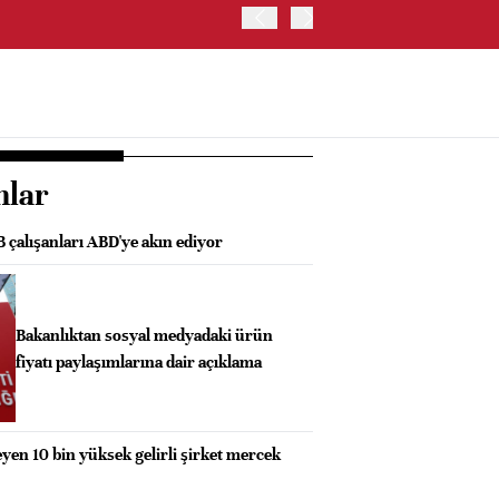
İRAN VE UMMAN, HÜRMÜZ 
OLUŞTURMAYI PLANLIYOR
nlar
B çalışanları ABD'ye akın ediyor
Bakanlıktan sosyal medyadaki ürün
fiyatı paylaşımlarına dair açıklama
n 10 bin yüksek gelirli şirket mercek