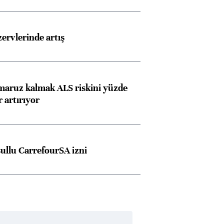
rvlerinde artış
 maruz kalmak ALS riskini yüzde
 artırıyor
şullu CarrefourSA izni