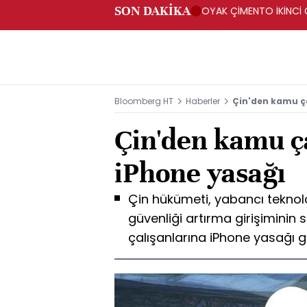
SON DAKİKA
OYAK ÇİMENTO İKİNCİ Ç
Bloomberg HT
Haberler
Çin'den kamu ça
Çin'den kamu ç
iPhone yasağı
Çin hükümeti, yabancı teknolo
güvenliği artırma girişiminin
çalışanlarına iPhone yasağı ge