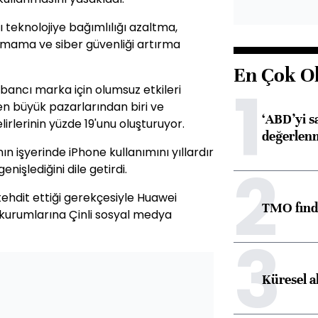
 teknolojiye bağımlılığı azaltma,
zdırmama ve siber güvenliği artırma
En Çok O
1
bancı marka için olumsuz etkileri
n en büyük pazarlarından biri ve
‘ABD’yi s
irlerinin yüzde 19'unu oluşturuyor.
değerlen
ın işyerinde iPhone kullanımını yıllardır
2
nişlediğini dile getirdi.
ehdit ettiği gerekçesiyle Huawei
TMO fındık
et kurumlarına Çinli sosyal medya
3
Küresel a