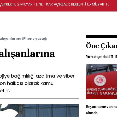
EYREKTE 2 MİLYAR TL NET KAR AÇIKLADI; BEKLENTİ 1,5 MİLYAR TL
lışanlarına iPhone yasağı
Öne Çıka
alışanlarına
Yurt dışındaki H-1
jiye bağımlılığı azaltma ve siber
 son halkası olarak kamu
tirdi.
Beyanname vermeye
altında