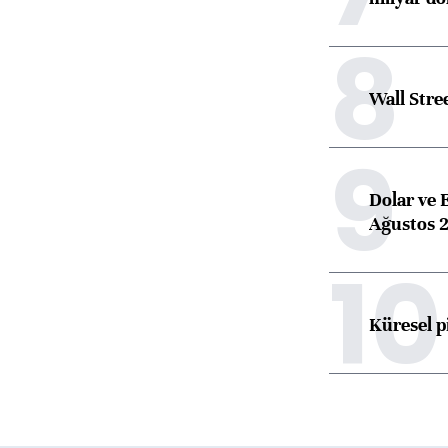
8
Wall Stre
9
Dolar ve 
Ağustos 2
10
Küresel p