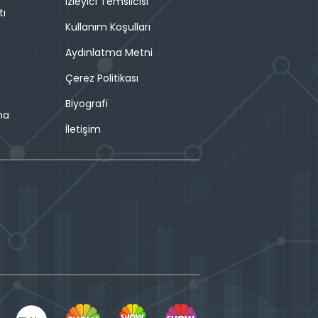
İzleyici Temsilcisi
tı
Kullanım Koşulları
Aydınlatma Metni
Çerez Politikası
Biyografi
ma
İletişim