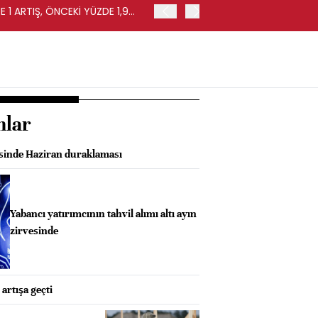
 1 ARTIŞ, ÖNCEKİ YÜZDE 1,9
EURO BÖLGESİ'NDE PERAKE
0,4 ARTIŞ
nlar
sinde Haziran duraklaması
Yabancı yatırımcının tahvil alımı altı ayın
zirvesinde
artışa geçti