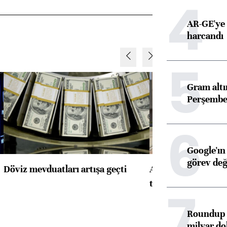
4
AR-GE'ye 
harcandı
5
Gram alt
Perşembe 
6
Google'ın
görev değ
Döviz mevduatları artışa geçti
ABD'de konut başla
toparlandı
7
Roundup d
milyar dol