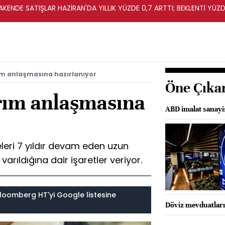
KENDE SATIŞLAR HAZİRAN'DA YILLIK YÜZDE 0,7 ARTTI; BEKLENTİ YÜZDE
ırım anlaşmasına hazırlanıyor
Öne Çıka
ırım anlaşmasına
ABD imalat sanayi
eleri 7 yıldır devam eden uzun
rıldığına dair işaretler veriyor.
loomberg HT'yi Google listesine
Döviz mevduatları 