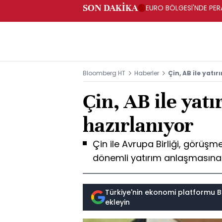
SON DAKİKA
EURO BÖLGESİ'NDE PERA
ARTIŞ
Bloomberg HT
Haberler
Çin, AB ile yat
Çin, AB ile yat
hazırlanıyor
Çin ile Avrupa Birliği, görüşm
dönemli yatırım anlaşmasına va
Türkiye'nin ekonomi platformu B
ekleyin