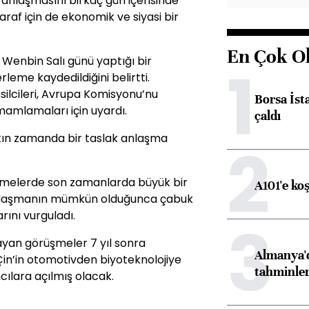
 anlaşmasını birkaç gün içerisinde
taraf için de ekonomik ve siyasi bir
En Çok O
 Wenbin Salı günü yaptığı bir
1
leme kaydedildiğini belirtti.
ilcileri, Avrupa Komisyonu’nu
Borsa İst
amlamaları için uyardı.
çaldı
kın zamanda bir taslak anlaşma
2
üşmelerde son zamanlarda büyük bir
A101'e ko
 anlaşmanın mümkün olduğunca çabuk
ını vurguladı.
3
layan görüşmeler 7 yıl sonra
Almanya'd
in’in otomotivden biyoteknolojiye
tahminler
cılara açılmış olacak.