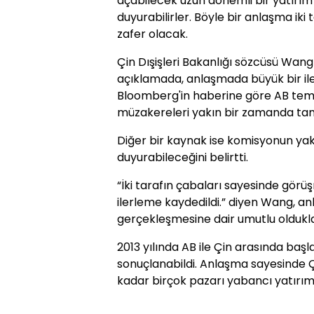
açabilecek uzun dönemli bir yatırım
duyurabilirler. Böyle bir anlaşma iki 
zafer olacak.
Çin Dışişleri Bakanlığı sözcüsü Wang
açıklamada, anlaşmada büyük bir iler
Bloomberg'in haberine göre AB tems
müzakereleri yakın bir zamanda tam
Diğer bir kaynak ise komisyonun ya
duyurabileceğini belirtti.
“İki tarafın çabaları sayesinde gör
ilerleme kaydedildi.” diyen Wang,
gerçekleşmesine dair umutlu olduklar
2013 yılında AB ile Çin arasında baş
sonuçlanabildi. Anlaşma sayesinde Ç
kadar birçok pazarı yabancı yatırım