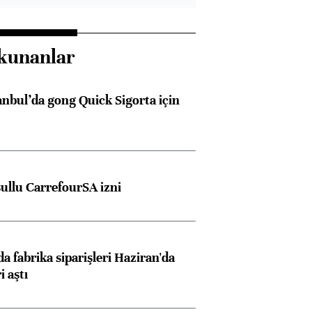
kunanlar
anbul’da gong Quick Sigorta için
şullu CarrefourSA izni
a fabrika siparişleri Haziran'da
i aştı