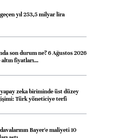
geçen yıl 253,5 milyar lira
ında son durum ne? 6 Ağustos 2026
Almanya, Commerzbank
Ba
altın fiyatları…
konusunda Unicredit ile
me
görüşmelere hazırlanıyor
 yapay zeka biriminde üst düzey
işimi: Türk yöneticiye terfi
ngıçları
avalarının Bayer'e maliyeti 10
arı aştı