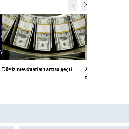
Döviz mevduatları artışa geçti
ABD'de konut başla
toparlandı