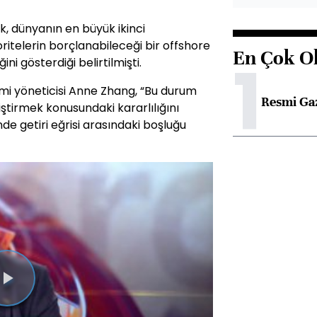
rak, dünyanın en büyük ikinci
oritelerin borçlanabileceği bir offshore
En Çok O
1
ni gösterdiği belirtilmişti.
imi yöneticisi Anne Zhang, “Bu durum
Resmi Ga
liştirmek konusundaki kararlılığını
nde getiri eğrisi arasındaki boşluğu
Videoyu