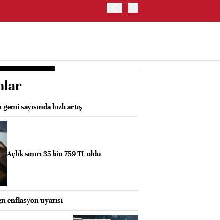
ABD HAZİNE BAKANLIĞI'NIN
nlar
gemi sayısında hızlı artış
Açlık sınırı 35 bin 759 TL oldu
en enflasyon uyarısı