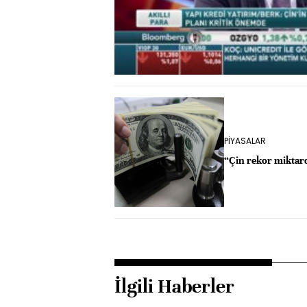
PİYASALAR
“Çin rekor miktarda
İlgili Haberler