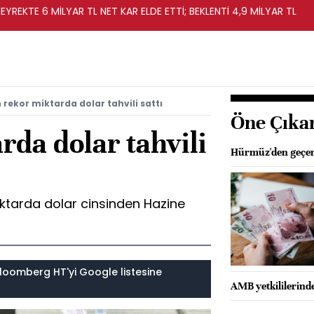
EYREKTE 6 MİLYAR TL NET KAR ELDE ETTİ; BEKLENTİ 4,9 MİLYAR TL
 rekor miktarda dolar tahvili sattı
Öne Çıka
rda dolar tahvili
Hürmüz'den geçen 
miktarda dolar cinsinden Hazine
loomberg HT'yi Google listesine
AMB yetkililerind