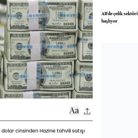
AB'de çelik sektö
başlıyor
 dolar cinsinden Hazine tahvili satışı