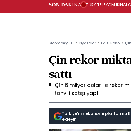
SON DAKİKA
TÜRK TELEKOM İKİNCİ Ç
Bloomberg HT
Piyasalar
Faiz-Bono
Çin
Çin rekor mikta
sattı
Çin 6 milyar dolar ile rekor 
tahvili satışı yaptı
Türkiye'nin ekonomi platformu B
ekleyin