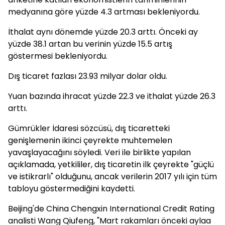
medyanına göre yüzde 4.3 artması bekleniyordu.
İthalat aynı dönemde yüzde 20.3 arttı. Önceki ay
yüzde 38.1 artan bu verinin yüzde 15.5 artış
göstermesi bekleniyordu.
Dış ticaret fazlası 23.93 milyar dolar oldu.
Yuan bazında ihracat yüzde 22.3 ve ithalat yüzde 26.3
arttı.
Gümrükler İdaresi sözcüsü, dış ticaretteki
genişlemenin ikinci çeyrekte muhtemelen
yavaşlayacağını söyledi. Veri ile birlikte yapılan
açıklamada, yetkililer, dış ticaretin ilk çeyrekte "güçlü
ve istikrarlı" olduğunu, ancak verilerin 2017 yılı için tüm
tabloyu göstermediğini kaydetti.
Beijing'de China Chengxin International Credit Rating
analisti Wang Qiufeng, "Mart rakamları önceki aylaa