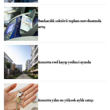
Bankacılık sektörü toplam mevduatında
artış
Konutta reel kayıp yedinci ayında
Konutta yılın en yüksek aylık satışı