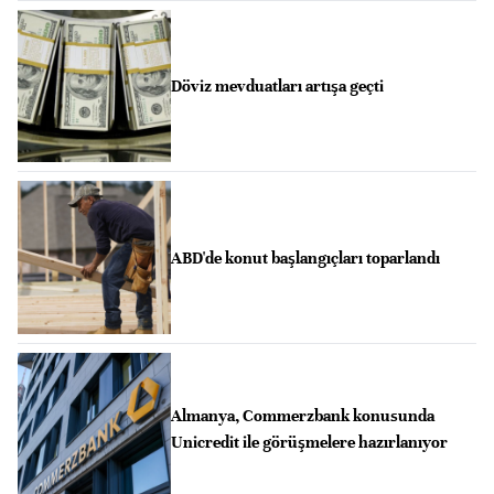
Döviz mevduatları artışa geçti
ABD'de konut başlangıçları toparlandı
Almanya, Commerzbank konusunda
Unicredit ile görüşmelere hazırlanıyor