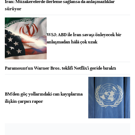
İran: Müzakerelerde ilerleme sağlansa da anlaşmazlıklar
sürüyor
WSJ: ABD ile İran savaşı önleyecek bir
anlaşmadan hâlâ çok uzak
Paramount'un Warner Bros. teklifi Netflix'i geride bıraktı
BM'den göç yollarındaki can kayıplarına
ilişkin çarpıcı rapor