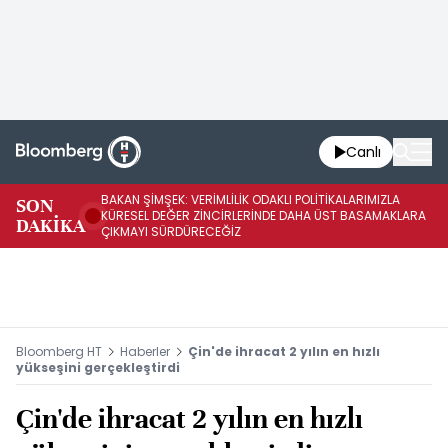
Canlı
BAKAN ŞİMŞEK: VERİMLİLİK ODAKLI POLİTİKALARIMIZLA
BA
SON
KÜRESEL DEĞER ZİNCİRLERİNDE DAHA ÜST BASAMAKLARA
VE
DAKİKA
ÇIKMAYI SÜRDÜRECEĞİZ
DÖ
Bloomberg HT
Haberler
Çin'de ihracat 2 yılın en hızlı
yükseşini gerçekleştirdi
Çin'de ihracat 2 yılın en hızlı