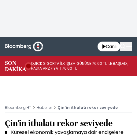
Canlı
SON
QUICK SİGORTA İLK İŞLEM GÜNÜNE 76,60 TL İLE BAŞLADI,
BI
DAKİKA
HALKA ARZ FİYATI 76,60 TL
PU
Bloomberg HT
Haberler
Çin'in ithalatı rekor seviyede
Çin'in ithalatı rekor seviyede
Küresel ekonomik yavaşlamaya dair endişelere