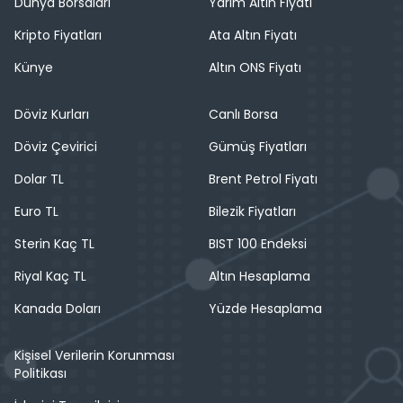
Dünya Borsaları
Yarım Altın Fiyatı
Kripto Fiyatları
Ata Altın Fiyatı
Künye
Altın ONS Fiyatı
Döviz Kurları
Canlı Borsa
Döviz Çevirici
Gümüş Fiyatları
Dolar TL
Brent Petrol Fiyatı
Euro TL
Bilezik Fiyatları
Sterin Kaç TL
BIST 100 Endeksi
Riyal Kaç TL
Altın Hesaplama
Kanada Doları
Yüzde Hesaplama
Kişisel Verilerin Korunması
Politikası