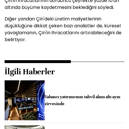
Çin'in ihracatlarının dördüncü çeyrekte yüzde 10'un
altında büyüme kaydetmesini beklediğini söyledi.
Diğer yandan Çin'deki üretim maliyetlerinin
düşüklüğüne dikkat çeken bazı analistler de, küresel
yavaşlamanın, Çin'in ihracatlarını artırabileceğini de
belirtiyor.
İlgili Haberler
Yabancı yatırımcının tahvil alımı altı ayın
zirvesinde