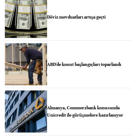
Döviz mevduatları artışa geçti
ABD'de konut başlangıçları toparlandı
Almanya, Commerzbank konusunda
Unicredit ile görüşmelere hazırlanıyor