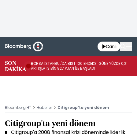
Canlı
SON
BORSA İSTANBUL'DA BIST 100 ENDEKSİ GÜNE YÜZDE 0,21
GÜ
DAKİKA
ARTIŞLA 13 BİN 827 PUAN İLE BAŞLADI
TA
Bloomberg HT
Haberler
Citigroup'ta yeni dönem
Citigroup'ta yeni dönem
Citigroup'a 2008 finansal krizi döneminde liderlik