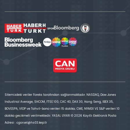
Sitemizdeki veriler Foreks tarafından sağlanmaktadır. NASDAQ, Dow Jones
Industrial Average, SHCOM, FTSE 100, CAC 40, DAX 30, Hang Seng, IBEX 35,
BOVESPA, VİOP ve Tahvil-bono verileri 15 dakika; CME, NYMEX VE S&P verileri 10
dakika gecikmeli verilmektedir. YASAL UYARI © 2026 Kayıtlı Elektronik Posta
Adresi : cgorsel@hs03.kep.tr