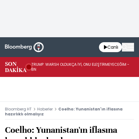
Canlı
SON
TRUMP: WARSH OLDUKÇA İYİ, ONU ELEŞTİRMEYECEĞİM -
TR
DAKİKA
BN
KA
Bloomberg HT
Haberler
Coelho: Yunanistan'ın iflasına
hazırlıklı olmalıyız
Coelho: Yunanistan'ın iflasına