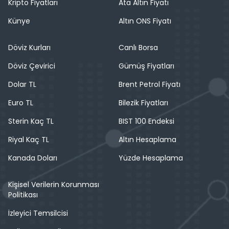
Kripto Fiyatları
Ata Altın Fiyatı
Künye
Altın ONS Fiyatı
Döviz Kurları
Canlı Borsa
Döviz Çevirici
Gümüş Fiyatları
Dolar TL
Brent Petrol Fiyatı
Euro TL
Bilezik Fiyatları
Sterin Kaç TL
BIST 100 Endeksi
Riyal Kaç TL
Altın Hesaplama
Kanada Doları
Yüzde Hesaplama
Kişisel Verilerin Korunması
Politikası
İzleyici Temsilcisi