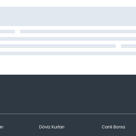
rı
Döviz Kurları
Canlı Borsa