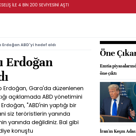
ELİŞ İLE 4 BİN 200 SEVİYESİNİ AŞTI
Erdoğan ABD'yi hedef aldı
Öne Çıka
ı Erdoğan
Emtia piyasalarınd
dı
öne çıktı
 Erdoğan, Gara'da düzenlenen
ptığı açıklamada ABD yönetimini
Erdoğan, "ABD'nin yaptığı bir
ni siz teröristlerin yanında
n yanında değildiniz. Bal gibi
 diye konuştu
İran'ın Keşm Adası