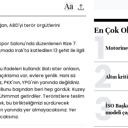
, ABD'yi terör örgütlerini
En Çok O
1
 Spor Salonu'nda düzenlenen Rize 7.
Motorine 
da Irak'ta katledilen 13 şehit ile ilgili
2
fadeleri kullandı: Batı ister anlasın,
çıklama var, evlere şenlik. Hani siz
Altın krit
 PKK'nın, YPG'nin yanında değildiniz.
z. Bunu başından beri hep gördük. Kuzey
3
mühimmat getirdiler. Teröristlere teslim
k, bu birlikteliğimizi sürdürecek
İSO Başka
in yanında yer almayacaksınız. Yer
modeli ça
caksınız.