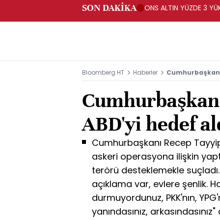
SON DAKİKA
ONS ALTIN YÜZDE 3 YÜKS
Bloomberg HT
Haberler
Cumhurbaşkanı 
Cumhurbaşkan
ABD'yi hedef al
Cumhurbaşkanı Recep Tayyip
askeri operasyona ilişkin ya
terörü desteklemekle suçladı. 
açıklama var, evlere şenlik. Ha
durmuyordunuz, PKK'nın, YPG'ni
yanındasınız, arkasındasınız"