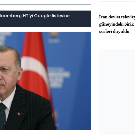
loomberg HT'yi Google listesine
İran devlet televi
güneyindeki Sirik
sesleri duyuldu