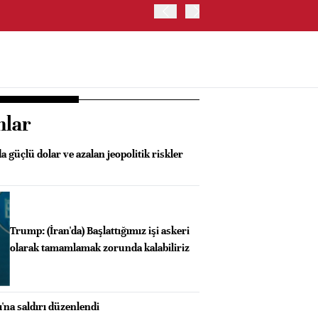
ABD'DE ADP ÖZEL SEKTÖR 
nlar
a güçlü dolar ve azalan jeopolitik riskler
Trump: (İran'da) Başlattığımız işi askeri
olarak tamamlamak zorunda kalabiliriz
'na saldırı düzenlendi