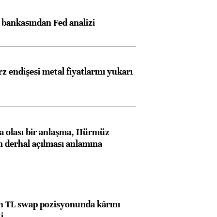
z bankasından Fed analizi
z endişesi metal fiyatlarını yukarı
 olası bir anlaşma, Hürmüz
n derhal açılması anlamına
Almanya, Commerzbank
Ba
konusunda Unicredit ile
me
 TL swap pozisyonunda kârını
i
görüşmelere hazırlanıyor