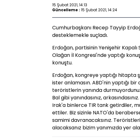
15 Şubat 2021, 14:13
Güncelleme :
15 Şubat 2021, 14:24
Cumhurbaşkanı Recep Tayyip Erdoğan
desteklemekle suçladı.
Erdoğan, partisinin Yenişehir Kapalı
Olağan İl Kongresi'nde yaptığı konuşma
konuştu.
Erdoğan, kongreye yaptığı hitapta şu i
ister anlamasın. ABD'nin yaptığı bir a
teröristlerin yanında durmuyordunuz,
Bal gibi yanındasınız, arkasındasını
Irak'a binlerce TIR tank getirdiler, 
ettiler. Biz sizinle NATO'da beraberse
samimi davranacaksınız. Teröristler
alacaksanız bizim yanımızda yer ala