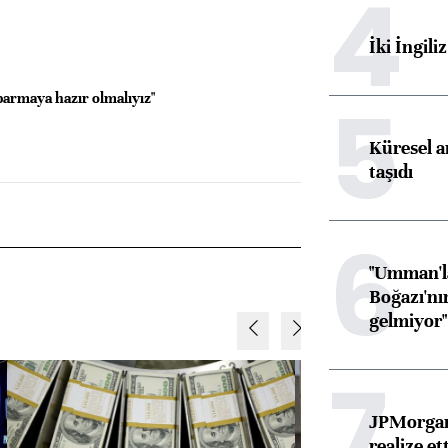
4
İki İngili
5
koparmaya hazır olmalıyız"
Küresel ar
taşıdı
6
"Umman'la
Boğazı'nı
gelmiyor"
7
JPMorgan
realize ett