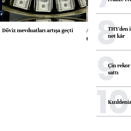
8
THY'den i
Döviz mevduatları artışa geçti
ABD'de konut başla
net kâr
toparlandı
9
Çin rekor 
sattı
10
Kızıldeni