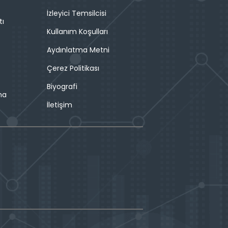
İzleyici Temsilcisi
tı
Kullanım Koşulları
Aydınlatma Metni
Çerez Politikası
Biyografi
ma
İletişim