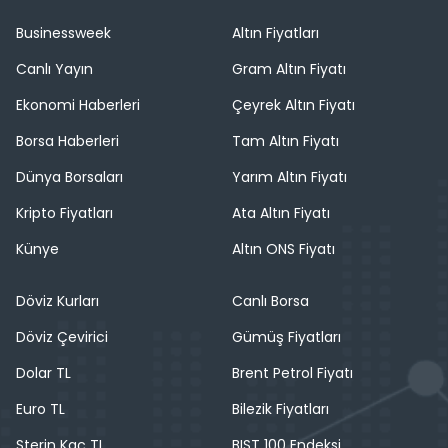
Businessweek
Altın Fiyatları
Canlı Yayın
Gram Altın Fiyatı
Ekonomi Haberleri
Çeyrek Altın Fiyatı
Borsa Haberleri
Tam Altın Fiyatı
Dünya Borsaları
Yarım Altın Fiyatı
Kripto Fiyatları
Ata Altın Fiyatı
Künye
Altın ONS Fiyatı
Döviz Kurları
Canlı Borsa
Döviz Çevirici
Gümüş Fiyatları
Dolar TL
Brent Petrol Fiyatı
Euro TL
Bilezik Fiyatları
Sterin Kaç TL
BIST 100 Endeksi