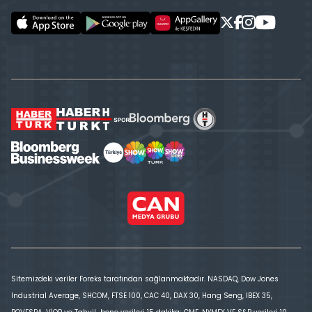
Sitemizdeki veriler Foreks tarafından sağlanmaktadır. NASDAQ, Dow Jones
Industrial Average, SHCOM, FTSE 100, CAC 40, DAX 30, Hang Seng, IBEX 35,