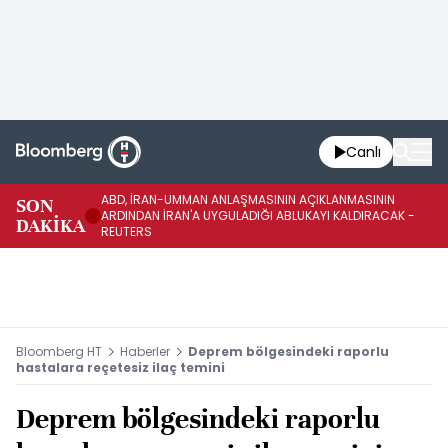
Canlı
ABD, İRAN-UMMAN ANLAŞMASININ AÇIKLANMASININ
AB
SON
ARDINDAN İRAN'A UYGULADIĞI ABLUKAYI KALDIRACAK -
GE
DAKİKA
REUTERS
UY
Bloomberg HT
Haberler
Deprem bölgesindeki raporlu
hastalara reçetesiz ilaç temini
Deprem bölgesindeki raporlu