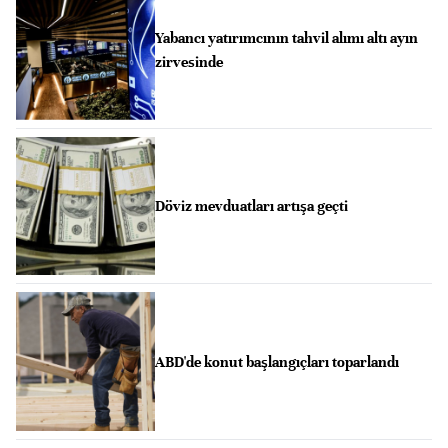
Yabancı yatırımcının tahvil alımı altı ayın
zirvesinde
Döviz mevduatları artışa geçti
ABD'de konut başlangıçları toparlandı