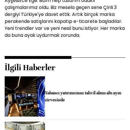
Ayşe&Ece Ege: Bizim hep tasarım odaklı
çalışmalarımız oldu. Biz mesela geçen sene Çinli 3
dergiyi Türkiye'ye davet ettik. Artık birçok marka
perakende satışlarını kapatıp e-ticarete başladılar.
Yeni trendler var ve yeni nesil bunu istiyor. Her marka
da buna ayak uydurmak zorunda.
İlgili Haberler
Yabancı yatırımcının tahvil alımı altı ayın
zirvesinde