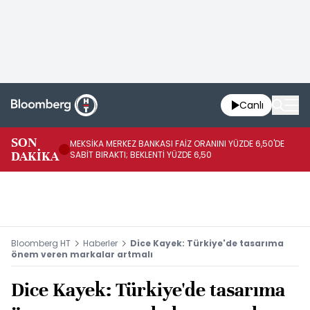
Canlı
SON
MEKSİKA MERKEZ BANKASI FAİZ ORANINI YÜZDE 6,50'DE
OY
DAKİKA
SABİT BIRAKTI; BEKLENTİ YÜZDE 6,50
AÇ
Bloomberg HT
Haberler
Dice Kayek: Türkiye'de tasarıma
önem veren markalar artmalı
Dice Kayek: Türkiye'de tasarıma