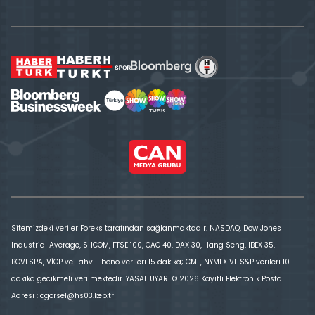
Sitemizdeki veriler Foreks tarafından sağlanmaktadır. NASDAQ, Dow Jones
Industrial Average, SHCOM, FTSE 100, CAC 40, DAX 30, Hang Seng, IBEX 35,
BOVESPA, VİOP ve Tahvil-bono verileri 15 dakika; CME, NYMEX VE S&P verileri 10
dakika gecikmeli verilmektedir. YASAL UYARI © 2026 Kayıtlı Elektronik Posta
Adresi : cgorsel@hs03.kep.tr