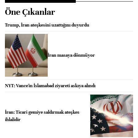
Öne Çıkanlar
Trump, İran ateşkesini uzattığını duyurdu
İran masaya dönmüyor
NYT: Vance'in İslamabad ziyareti askıya alındı
İran: Ticari gemiye saldırmak ateşkes
ihlalidir