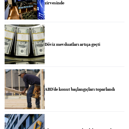
zirvesinde
Döviz mevduatları artışa geçti
ABD'de konut başlangıçları toparlandı