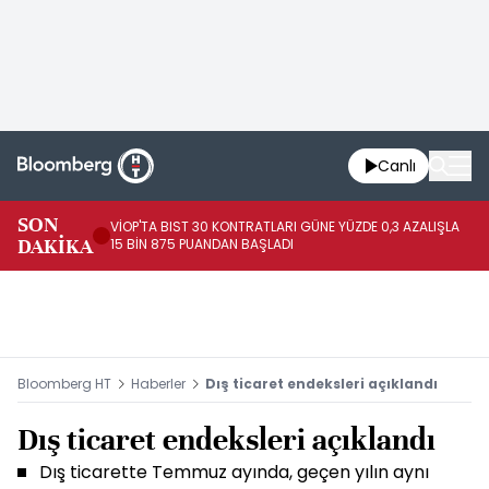
Canlı
SON
VİOP'TA BIST 30 KONTRATLARI GÜNE YÜZDE 0,3 AZALIŞLA
AL
DAKİKA
15 BİN 875 PUANDAN BAŞLADI
AZ
Bloomberg HT
Haberler
Dış ticaret endeksleri açıklandı
Dış ticaret endeksleri açıklandı
Dış ticarette Temmuz ayında, geçen yılın aynı