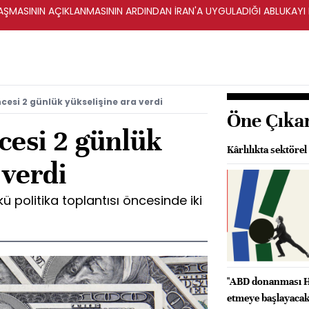
ŞMASININ AÇIKLANMASININ ARDINDAN İRAN'A UYGULADIĞI ABLUKAYI
cesi 2 günlük yükselişine ara verdi
Öne Çıka
cesi 2 günlük
Kârlılıkta sektöre
 verdi
 politika toplantısı öncesinde iki
"ABD donanması H
etmeye başlayacak