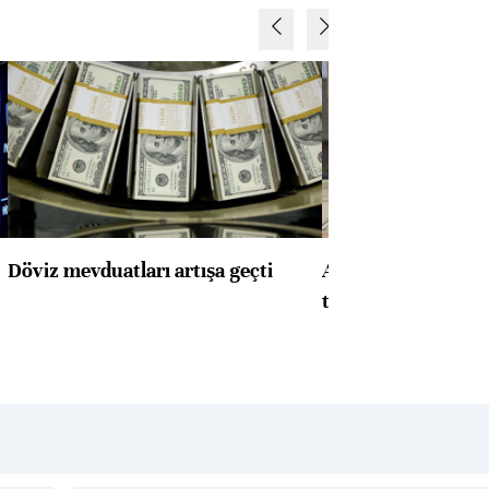
Döviz mevduatları artışa geçti
ABD'de konut başla
toparlandı