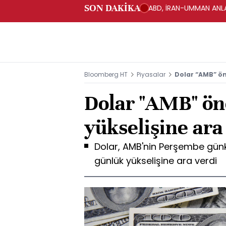
SON DAKİKA
ABD, İRAN-UMMAN ANLA
Bloomberg HT
Piyasalar
Dolar “AMB” ön
Dolar "AMB" ön
yükselişine ara
Dolar, AMB'nin Perşembe günkü
günlük yükselişine ara verdi