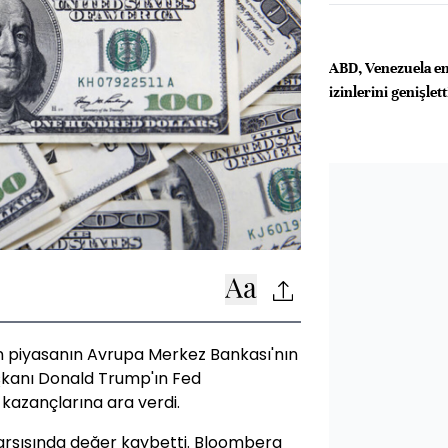
ABD, Venezuela en
izinlerini genişlett
dan piyasanın Avrupa Merkez Bankası'nın
aşkanı Donald Trump'ın Fed
 kazançlarına ara verdi.
karşısında değer kaybetti. Bloomberg