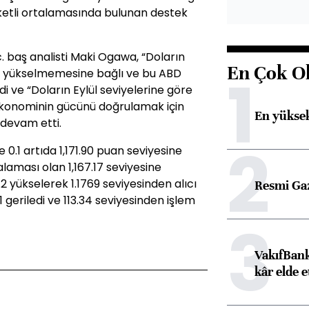
ketli ortalamasında bulunan destek
. baş analisti Maki Ogawa, “Doların
En Çok O
1
n yükselmemesine bağlı ve bu ABD
dedi ve “Doların Eylül seviyelerine göre
 ekonominin gücünü doğrulamak için
En yüksek
 devam etti.
2
.1 artıda 1,171.90 puan seviyesine
laması olan 1,167.17 seviyesine
.2 yükselerek 1.1769 seviyesinden alıcı
Resmi Ga
1 geriledi ve 113.34 seviyesinden işlem
3
VakıfBank
kâr elde e