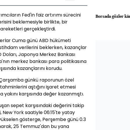
cıların Fed'in faiz artırımı sürecini
Borsada gözler kâ
sini beklemesiyle birlikte, bir
areketleri gerçekleştirdi.
derlar Cuma günü ABD hükümeti
stihdam verilerini beklerken, kazançlar
BD Doları, Japonya Merkez Bankası
a'nın merkez bankası para politikasına
rşısında kazançlarını korudu.
n Çarşamba günkü raporunun özel
tahminlerini aştığını işaret etmesi
 yakını karşısında değer kazanmıştı.
uşan sepet karşısındaki değerini takip
 New York saatiyle 06:15'te yatay
yükselen gösterge, Perşembe günü 0.3
anarak, 25 Temmuz'dan bu yana