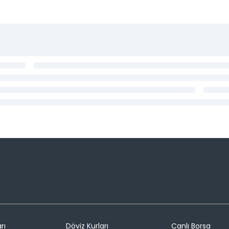
rı
Döviz Kurları
Canlı Borsa