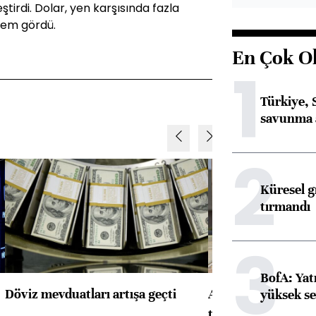
ştirdi. Dolar, yen karşısında fazla
lem gördü.
En Çok O
1
Türkiye, 
savunma 
2
Küresel gı
tırmandı
3
BofA: Yatı
Döviz mevduatları artışa geçti
ABD'de konut başla
yüksek se
toparlandı