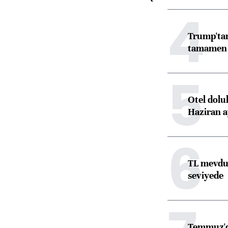
4
Trump'tan
tamamen o
5
Otel dolu
Haziran a
6
TL mevdua
seviyede
Temmuz'da