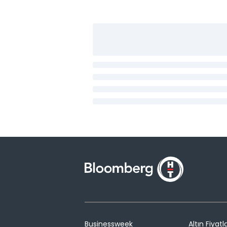
Businessweek
Altın Fiyatla