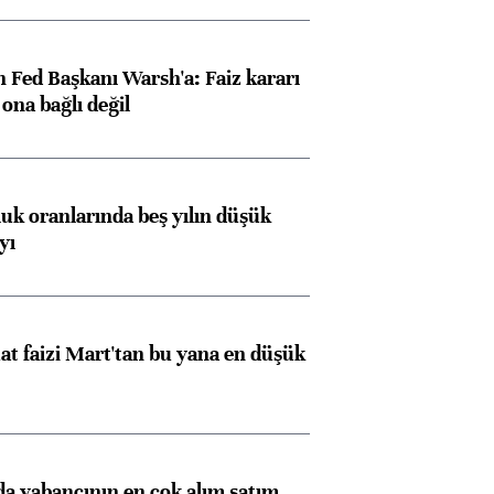
 Fed Başkanı Warsh'a: Faiz kararı
na bağlı değil
luk oranlarında beş yılın düşük
yı
t faizi Mart'tan bu yana en düşük
 yabancının en çok alım satım