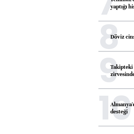
7
yaptığı hi
8
Döviz cins
9
Takipteki 
zirvesind
10
Almanya'd
desteği