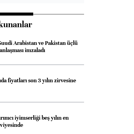
kunanlar
Suudi Arabistan ve Pakistan üçlü
anlaşması imzaladı
Almanya, Commerzbank
Ba
da fiyatları son 3 yılın zirvesine
konusunda Unicredit ile
me
görüşmelere hazırlanıyor
rımcı iyimserliği beş yılın en
ngıçları
viyesinde