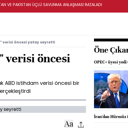
STAN VE PAKİSTAN ÜÇLÜ SAVUNMA ANLAŞMASI İMZALADI
 verisi öncesi yatay seyretti
Öne Çıka
" verisi öncesi
OPEC+ üyesi yedi 
 ABD istihdam verisi öncesi bir
gerçekleştirdi
İran'dan Hürmüz i