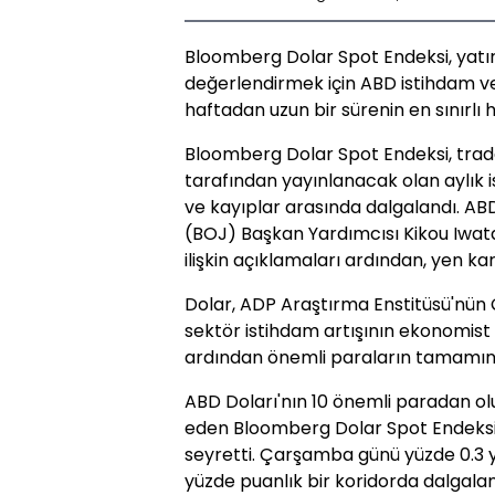
Bloomberg Dolar Spot Endeksi, yatırım
değerlendirmek için ABD istihdam veri
haftadan uzun bir sürenin en sınırlı h
Bloomberg Dolar Spot Endeksi, tra
tarafından yayınlanacak olan aylık i
ve kayıplar arasında dalgalandı. A
(BOJ) Başkan Yardımcısı Kikou Iwat
ilişkin açıklamaları ardından, yen ka
Dolar, ADP Araştırma Enstitüsü'nü
sektör istihdam artışının ekonomist 
ardından önemli paraların tamamına
ABD Doları'nın 10 önemli paradan ol
eden Bloomberg Dolar Spot Endeksi,
seyretti. Çarşamba günü yüzde 0.3 
yüzde puanlık bir koridorda dalgal