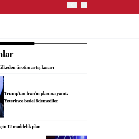
TRUMP: WARSH OLDUKÇA 
nlar
ülkeden üretim artış kararı
Trump'tan İran'ın planına yanıt:
Yeterince bedel ödemediler
çin 12 maddelik plan