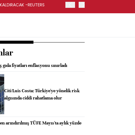
 KALDIRACAK -REUTERS
ABD DIŞİŞLERİ BAKANLIĞI
UYGULANACAK
nlar
ıda fiyatları enflasyonu sınırladı
Citi/Luis Costa: Türkiye'ye yönelik risk
algısında ciddi rahatlama olur
en arındırılmış TÜFE Mayıs'ta aylık yüzde