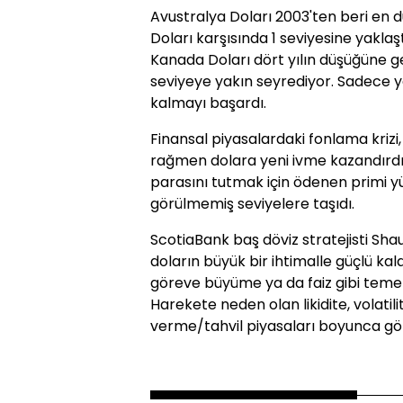
Avustralya Doları 2003'ten beri en d
Doları karşısında 1 seviyesine yaklaş
Kanada Doları dört yılın düşüğüne geri
seviyeye yakın seyrediyor. Sadece 
kalmayı başardı.
Finansal piyasalardaki fonlama krizi, 
rağmen dolara yeni ivme kazandırdı.
parasını tutmak için ödenen primi yü
görülmemiş seviyelere taşıdı.
ScotiaBank baş döviz stratejisti Shau
doların büyük bir ihtimalle güçlü kal
göreve büyüme ya da faiz gibi teme
Harekete neden olan likidite, volatil
verme/tahvil piyasaları boyunca gör