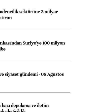
dencilik sektörüne 3 milyar
atırım
Almanya, Commerzbank
Ba
konusunda Unicredit ile
me
kası'ndan Suriye'ye 100 milyon
görüşmelere hazırlanıyor
ibe
ngıçları
e siyaset gündemi - 08 Ağustos
bazı depolama ve iletim
nde değişiklik