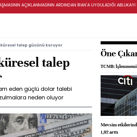
ŞMASININ AÇIKLANMASININ ARDINDAN İRAN'A UYGULADIĞI ABLUKAYI
 küresel talep gücünü koruyor
Öne Çıka
küresel talep
TCMB: İşlenmemiş g
r
am eden güçlü dolar talebi
ozulmalara neden oluyor
Mevsim etkilerind
1,92 arttı