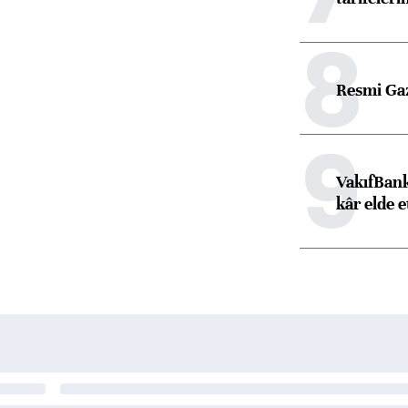
8
Resmi Ga
9
VakıfBank
kâr elde e