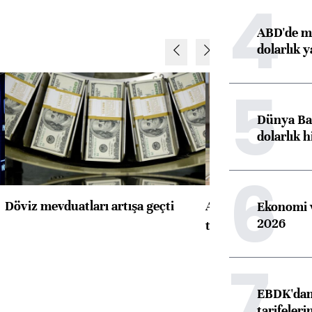
4
ABD'de ma
dolarlık y
5
Dünya Ban
dolarlık h
6
Döviz mevduatları artışa geçti
ABD'de konut başla
Ekonomi v
2026
toparlandı
7
EBDK'dan 
tarifeleri