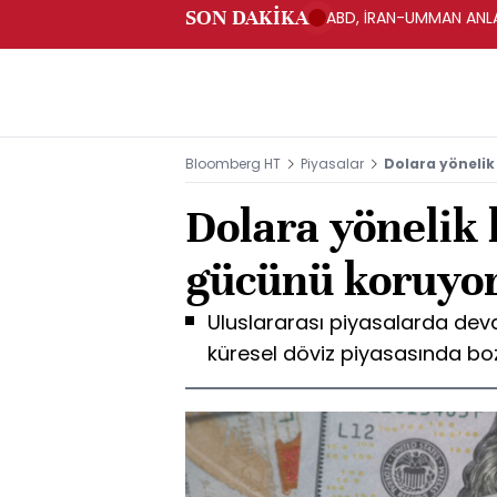
SON DAKİKA
ABD, İRAN-UMMAN ANLA
Bloomberg HT
Piyasalar
Dolara yönelik
Dolara yönelik 
gücünü koruyo
Uluslararası piyasalarda dev
küresel döviz piyasasında b