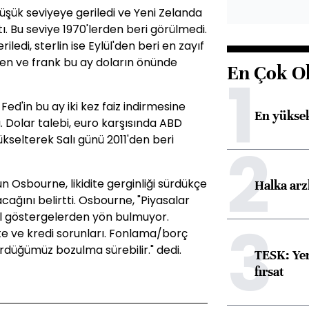
üşük seviyeye geriledi ve Yeni Zelanda
tı. Bu seviye 1970'lerden beri görülmedi.
ledi, sterlin ise Eylül'den beri en zayıf
yen ve frank bu ay doların önünde
En Çok O
1
Fed'in bu ay iki kez faiz indirmesine
En yüksek
 Dolar talebi, euro karşısında ABD
kselterek Salı günü 2011'den beri
2
n Osbourne, likidite gerginliği sürdükçe
Halka arz
acağını belirtti. Osbourne, "Piyasalar
l göstergelerden yön bulmuyor.
3
ite ve kredi sorunları. Fonlama/borç
düğümüz bozulma sürebilir." dedi.
TESK: Yen
fırsat