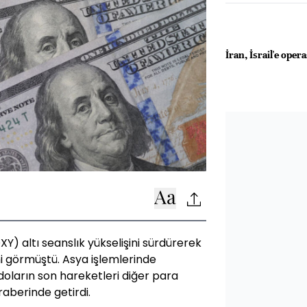
İran, İsrail'e ope
) altı seanslık yükselişini sürdürerek
ini görmüştü. Asya işlemlerinde
 doların son hareketleri diğer para
aberinde getirdi.