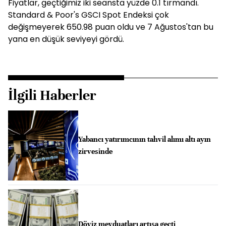
Fiyatlar, geçtiğimiz iki seansta yüzde 0.1 tırmandı.
Standard & Poor's GSCI Spot Endeksi çok
değişmeyerek 650.98 puan oldu ve 7 Ağustos'tan bu
yana en düşük seviyeyi gördü.
İlgili Haberler
Yabancı yatırımcının tahvil alımı altı ayın
zirvesinde
Döviz mevduatları artışa geçti