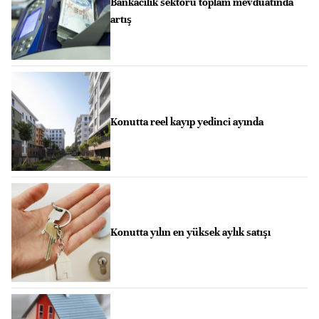
Bankacılık sektörü toplam mevduatında
artış
Konutta reel kayıp yedinci ayında
Konutta yılın en yüksek aylık satışı