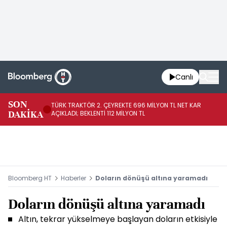
Canlı
SON
TÜRK TRAKTÖR 2. ÇEYREKTE 696 MİLYON TL NET KAR
AB
DAKİKA
AÇIKLADI; BEKLENTİ 112 MİLYON TL
Bloomberg HT
Haberler
Doların dönüşü altına yaramadı
Doların dönüşü altına yaramadı
Altın, tekrar yükselmeye başlayan doların etkisiyle