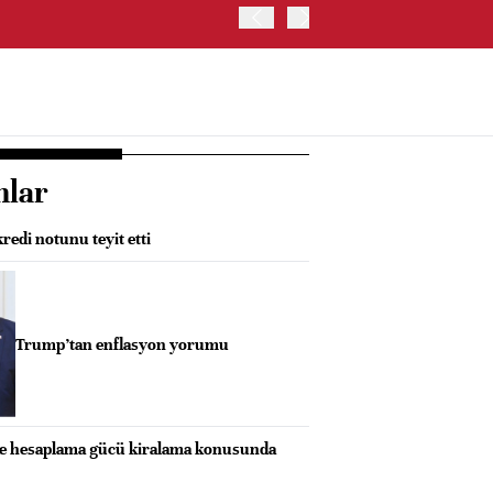
TRUMP: WARSH OLDUKÇA 
nlar
redi notunu teyit etti
Trump’tan enflasyon yorumu
le hesaplama gücü kiralama konusunda