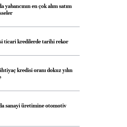
 yabancının en çok alım satım
sseler
Almanya, Commerzbank
Ba
i ticari kredilerde tarihi rekor
konusunda Unicredit ile
me
görüşmelere hazırlanıyor
ihtiyaç kredisi oranı dokuz yılın
e
ngıçları
a sanayi üretimine otomotiv