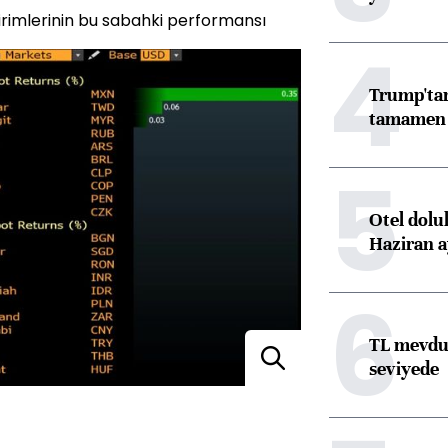
birimlerinin bu sabahki performansı
4
Trump'tan
tamamen o
5
Otel dolu
Haziran a
6
TL mevdua
seviyede