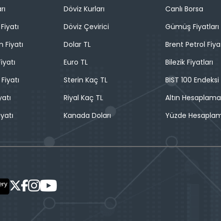
rı
Döviz Kurları
Canlı Borsa
Fiyatı
Döviz Çevirici
Gümüş Fiyatları
n Fiyatı
Dolar TL
Brent Petrol Fiya
iyatı
Euro TL
Bilezik Fiyatları
 Fiyatı
Sterin Kaç TL
BIST 100 Endeksi
yatı
Riyal Kaç TL
Altın Hesaplama
iyatı
Kanada Doları
Yüzde Hesapla