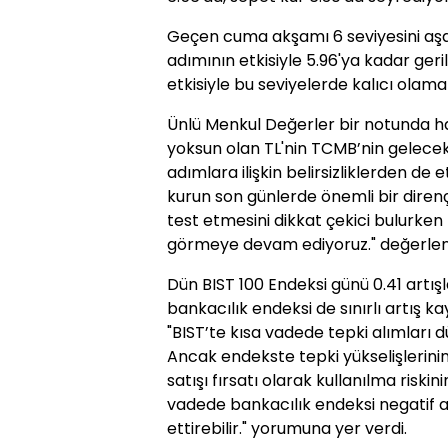
Geçen cuma akşamı 6 seviyesini aşa
adımının etkisiyle 5.96'ya kadar geri
etkisiyle bu seviyelerde kalıcı olama
Ünlü Menkul Değerler bir notunda ha
yoksun olan TL'nin TCMB’nin gelecek
adımlara ilişkin belirsizliklerden de e
kurun son günlerde önemli bir direnç 
test etmesini dikkat çekici bulurken 
görmeye devam ediyoruz." değerlend
Dün BIST 100 Endeksi günü 0.41 artı
bankacılık endeksi de sınırlı artış k
"BIST’te kısa vadede tepki alımlar
Ancak endekste tepki yükselişlerini
satışı fırsatı olarak kullanılma riski
vadede bankacılık endeksi negatif 
ettirebilir." yorumuna yer verdi.