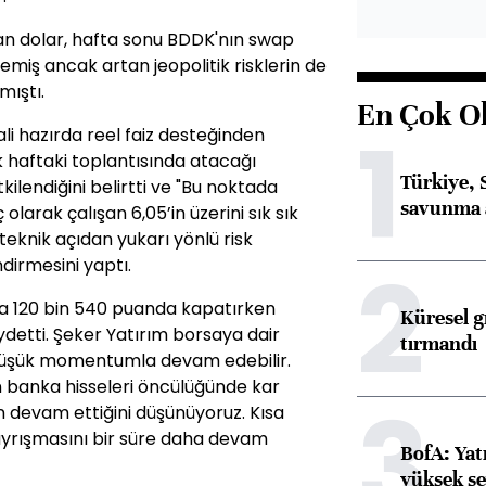
n dolar, hafta sonu BDDK'nın swap
lemiş ancak artan jeopolitik risklerin de
mıştı.
En Çok O
1
li hazırda reel faiz desteğinden
 haftaki toplantısında atacağı
Türkiye, 
tkilendiğini belirtti ve "Bu noktada
savunma 
olarak çalışan 6,05’in üzerini sık sık
teknik açıdan yukarı yönlü risk
2
irmesini yaptı.
şla 120 bin 540 puanda kapatırken
Küresel gı
aydetti. Şeker Yatırım borsaya dair
tırmandı
ı düşük momentumla devam edebilir.
n banka hisseleri öncülüğünde kar
3
nin devam ettiğini düşünüyoruz. Kısa
ayrışmasını bir süre daha devam
BofA: Yatı
yüksek se