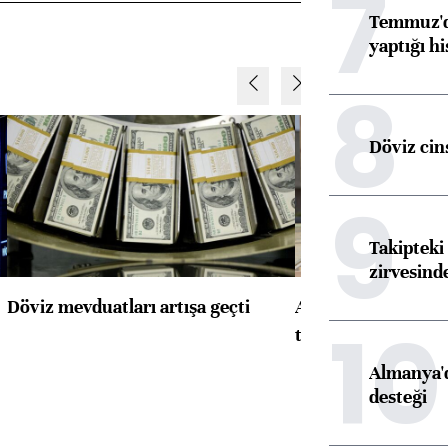
7
Temmuz'da
yaptığı hi
8
Döviz cins
9
Takipteki 
zirvesind
Döviz mevduatları artışa geçti
ABD'de konut başla
10
toparlandı
Almanya'd
desteği