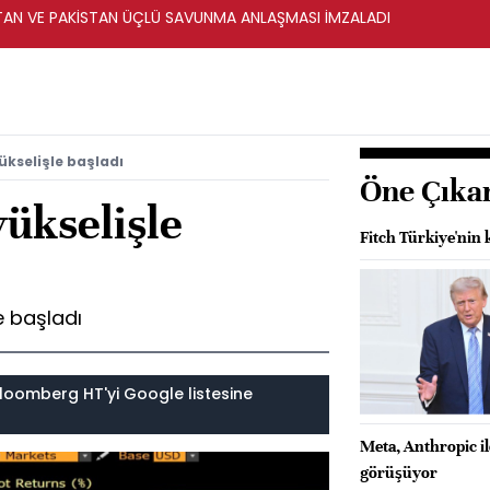
STAN VE PAKİSTAN ÜÇLÜ SAVUNMA ANLAŞMASI İMZALADI
ükselişle başladı
Öne Çıka
ükselişle
Fitch Türkiye'nin k
e başladı
loomberg HT'yi Google listesine
Meta, Anthropic i
görüşüyor