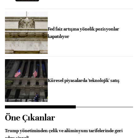
Fed faiz artışına yönelik pozisyonlar
kapatılıyor
Küresel piyasalarda 'teknolojik' satış
Öne Çıkanlar
Trump yönetiminden çelik ve alüminyum tarifelerinde geri
adım sinyali