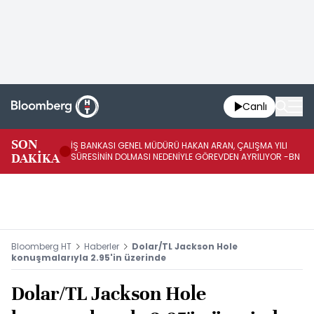
Canlı
SON
İŞ BANKASI GENEL MÜDÜRÜ HAKAN ARAN, ÇALIŞMA YILI
İŞ
DAKİKA
SÜRESİNİN DOLMASI NEDENİYLE GÖREVDEN AYRILIYOR -BN
AT
Bloomberg HT
Haberler
Dolar/TL Jackson Hole
konuşmalarıyla 2.95'in üzerinde
Dolar/TL Jackson Hole