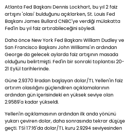
Atlanta Fed Başkanı Dennis Lockhart, bu yıl 2 faiz
artışını 'olası' bulduğunu açıklarken, St. Louis Fed
Başkanı James Bullard CNBC'ye verdiği mülakatta
Fed'in bu yıl faiz artırabileceğini söyledi.
Daha önce New York Fed Başkanı William Dudley ve
San Francisco Başkanı John Williams'ın ardından
George da gelecek aylarda faiz artışının masada
olduğunu belirtmişti. Fed'in bir sonraki toplantısı 20-
21 Eylül tarihlerinde.
Güne 2.9370 liradan başlayan dolar/TL Yellen'in faiz
artırım olasılığını güçlendiren açıklamalarının
ardından gün içerisindeki en yüksek seviye olan
2.9589'a kadar yükseldi.
Yellen'in açıklamasının ardından ilk anda yönünü
yukarı çeviren dolar, daha sonrasında tekrar düşüşe
geçti. TSİ 17:16'da dolar/TL kuru 2.9294 seviyesinden