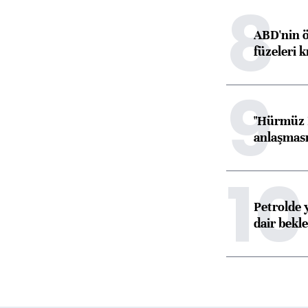
8
ABD'nin ö
füzeleri k
9
"Hürmüz B
anlaşması 
10
Petrolde 
dair bekle