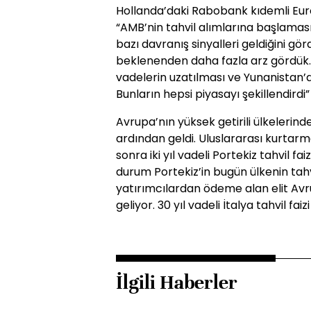
Hollanda’daki Rabobank kıdemli Euro 
“AMB’nin tahvil alımlarına başlama
bazı davranış sinyalleri geldiğini gö
beklenenden daha fazla arz gördük.
vadelerin uzatılması ve Yunanistan’d
Bunların hepsi piyasayı şekillendirdi”
Avrupa’nın yüksek getirili ülkelerind
ardından geldi. Uluslararası kurtar
sonra iki yıl vadeli Portekiz tahvil fai
durum Portekiz’in bugün ülkenin tahv
yatırımcılardan ödeme alan elit Avru
geliyor. 30 yıl vadeli İtalya tahvil fai
İlgili Haberler