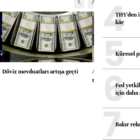
4
THY'den i
kâr
5
Küresel p
6
Döviz mevduatları artışa geçti
ABD'de konut başla
toparlandı
Fed yetki
için daha 
7
Bakır rek