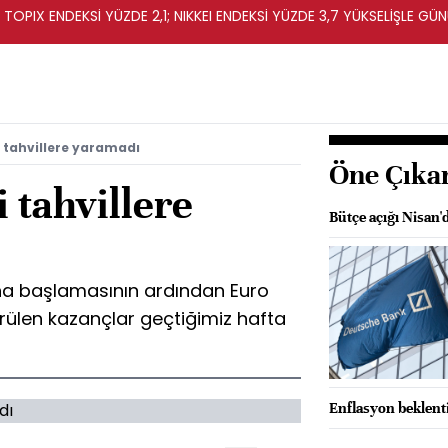
OPIX ENDEKSİ YÜZDE 2,1; NIKKEI ENDEKSİ YÜZDE 3,7 YÜKSELİŞLE G
i tahvillere yaramadı
Öne Çıka
 tahvillere
Bütçe açığı Nisan'
na başlamasının ardından Euro
rülen kazançlar geçtiğimiz hafta
Enflasyon beklent