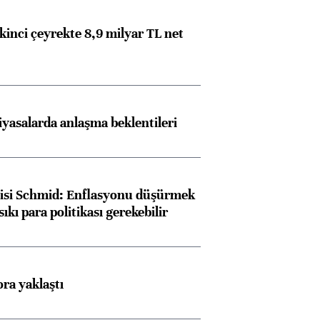
kinci çeyrekte 8,9 milyar TL net
Almanya, Commerzbank
Ba
konusunda Unicredit ile
me
görüşmelere hazırlanıyor
iyasalarda anlaşma beklentileri
ngıçları
lisi Schmid: Enflasyonu düşürmek
sıkı para politikası gerekebilir
ora yaklaştı