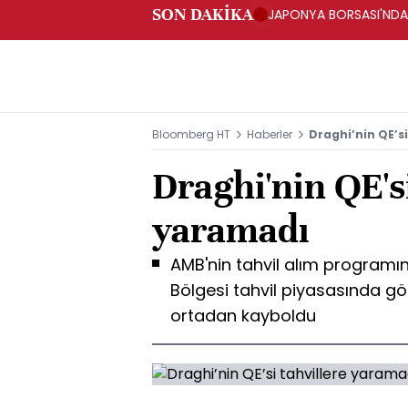
SON DAKİKA
JAPONYA BORSASI'NDA T
Bloomberg HT
Haberler
Draghi’nin QE’s
Draghi'nin QE'si
yaramadı
AMB'nin tahvil alım programı
Bölgesi tahvil piyasasında gö
ortadan kayboldu