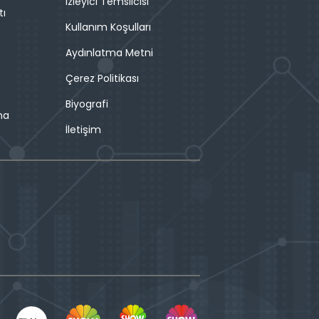
İzleyici Temsilcisi
tı
Kullanım Koşulları
Aydınlatma Metni
Çerez Politikası
Biyografi
ma
İletişim