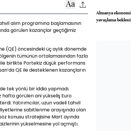
Almanya ekonomis
yavaşlama beklen
ahvil alım programına başlamasının
sında görülen kazançlar geçtiğimiz
me (QE) öncesindeki üç aylık dönemde
e bölgenin tümünün ortalamasından fazla
 ile birlikte Portekiz düşük performans
Nisan’da QE ile desteklenen kazançların
nde tek yönlü bir iddia yapmadı.
z hafta görülen ani yükseliş Euro
terdi. Yatırımcılar, uzun vadeli tahvil
iyetlerine sabitlenme arayışında olan
 söz konusu stratejisine Mart ayında
aizlerinin yükselmesine yol açmıştı.