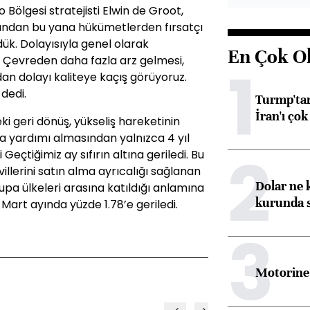
Bölgesi stratejisti Elwin de Groot,
sından bu yana hükümetlerden fırsatçı
rdük. Dolayısıyla genel olarak
En Çok O
 Çevreden daha fazla arz gelmesi,
1
an dolayı kaliteye kaçış görüyoruz.
 dedi.
Turmp'tan
İran'ı çok
eki geri dönüş, yükseliş hareketinin
ma yardımı almasından yalnızca 4 yıl
2
zi Geçtiğimiz ay sıfırın altına geriledi. Bu
illerini satın alma ayrıcalığı sağlanan
Dolar ne 
pa ülkeleri arasına katıldığı anlamına
kurunda 
zi Mart ayında yüzde 1.78’e geriledi.
3
Motorine 