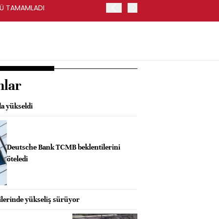
ÜNÜ TAMAMLADI
VİOP'TA BIST 30 KONTRAT
nlar
da yükseldi
Deutsche Bank TCMB beklentilerini
öteledi
ilerinde yükseliş sürüyor