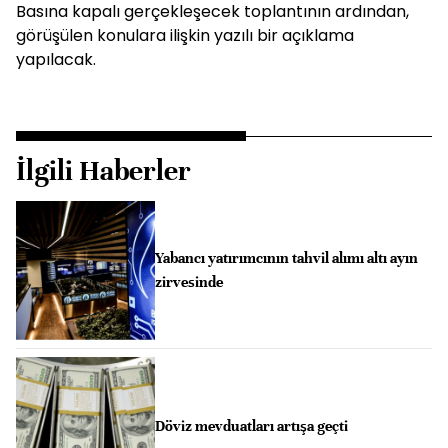
Basına kapalı gerçekleşecek toplantının ardından,
görüşülen konulara ilişkin yazılı bir açıklama
yapılacak.
İlgili Haberler
Yabancı yatırımcının tahvil alımı altı ayın
zirvesinde
Döviz mevduatları artışa geçti