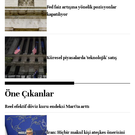
Fed faiz artışına yönelik pozisyonlar
kapatılıyor
Küresel piyasalarda 'teknolojik' satış
Öne Çıkanlar
Reel efektif döviz kuru endeksi Mart'ta arttı
İran: Hiçbir makul kişi ateşkes önerisini