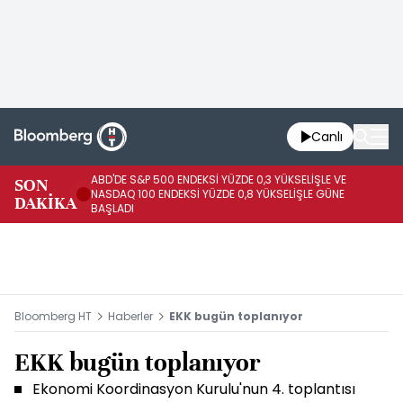
Canlı
ABD'DE S&P 500 ENDEKSİ YÜZDE 0,3 YÜKSELİŞLE VE
SON
HA
NASDAQ 100 ENDEKSİ YÜZDE 0,8 YÜKSELİŞLE GÜNE
DAKİKA
AR
BAŞLADI
Bloomberg HT
Haberler
EKK bugün toplanıyor
EKK bugün toplanıyor
Ekonomi Koordinasyon Kurulu'nun 4. toplantısı