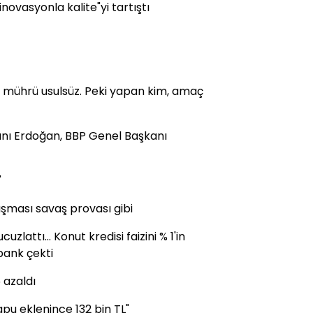
ovasyonla kalite"yi tartıştı
l, mührü usulsüz. Peki yapan kim, amaç
kanı Erdoğan, BBP Genel Başkanı
"
atışması savaş provası gibi
cuzlattı... Konut kredisi faizini % 1'in
rbank çekti
 azaldı
pu eklenince 132 bin TL"