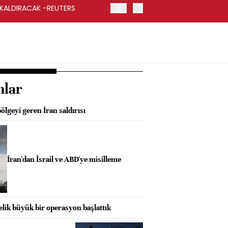
 KALDIRACAK -REUTERS
ABD DIŞİŞLERİ BAKANLIĞI
UYGULANACAK
nlar
ölgeyi geren İran saldırısı
İran'dan İsrail ve ABD'ye misilleme
lik büyük bir operasyon başlattık