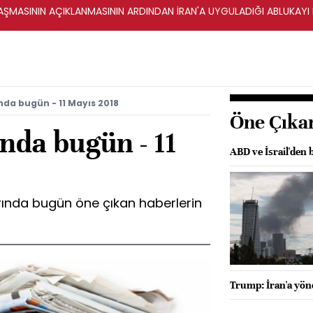
ŞMASININ AÇIKLANMASININ ARDINDAN İRAN'A UYGULADIĞI ABLUKAYI
da bugün - 11 Mayıs 2018
Öne Çıka
nda bugün - 11
ABD ve İsrail'den b
rında bugün öne çıkan haberlerin
Trump: İran'a yöne