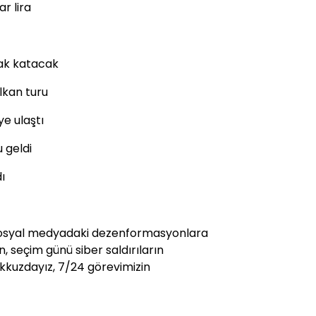
ar lira
çak katacak
lkan turu
ye ulaştı
u geldi
ı
. Sosyal medyadaki dezenformasyonlara
, seçim günü siber saldırıların
akkuzdayız, 7/24 görevimizin