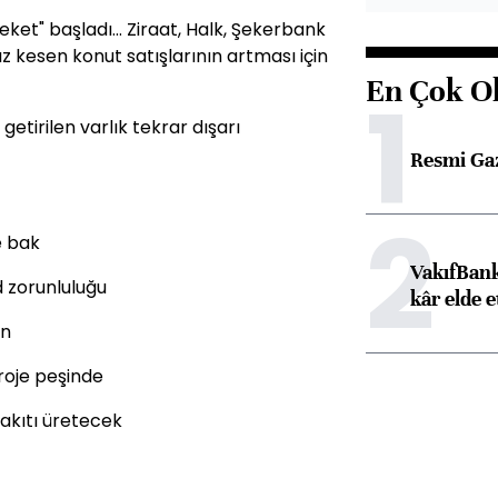
reket" başladı... Ziraat, Halk, Şekerbank
z kesen konut satışlarının artması için
En Çok O
1
etirilen varlık tekrar dışarı
Resmi Ga
2
e bak
VakıfBank
 zorunluluğu
kâr elde e
un
roje peşinde
yakıtı üretecek