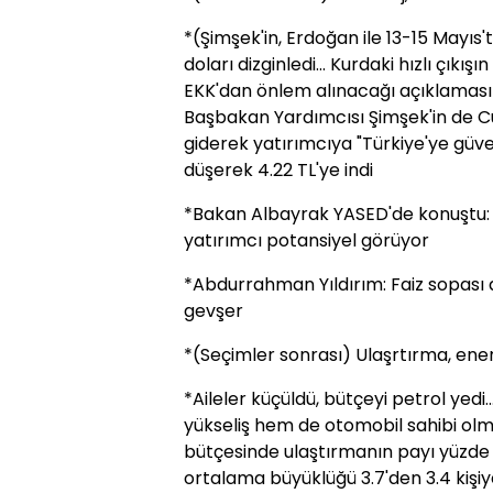
*(Şimşek'in, Erdoğan ile 13-15 Mayıs
doları dizginledi... Kurdaki hızlı çık
EKK'dan önlem alınacağı açıklaması g
Başbakan Yardımcısı Şimşek'in de 
giderek yatırımcıya "Türkiye'ye güve
düşerek 4.22 TL'ye indi
*Bakan Albayrak YASED'de konuştu:
yatırımcı potansiyel görüyor
*Abdurrahman Yıldırım: Faiz sopası al
gevşer
*(Seçimler sonrası) Ulaşrtırma, ener
*Aileler küçüldü, bütçeyi petrol yedi.
yükseliş hem de otomobil sahibi olm
bütçesinde ulaştırmanın payı yüzde 8.
ortalama büyüklüğü 3.7'den 3.4 kişiy