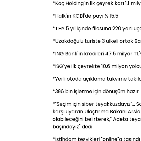
*Koç Holding'in ilk çeyrek karı 1.1 mily
*Halk'ın KOBİ'de payı % 15.5
*THY 5 yıl içinde filosuna 220 yeni u
*Uzakdoğulu turiste 3 ülkeli ortak Ba
*ING Bank'ın kredileri 47.5 milyar TL'
*ISG'ye ilk çeyrekte 10.6 milyon yolc
*Yerli otoda açıklama takvime takıld
*396 bin işletme için dönüşüm hazır
*"Seçim için siber teyakkuzdayız"..
karşı uyaran Ulaştırma Bakanı Arslan
olabileceğini belirterek," Adeta tey
başındayız" dedi
*İstihdam teşvikleri "online"a taşındı