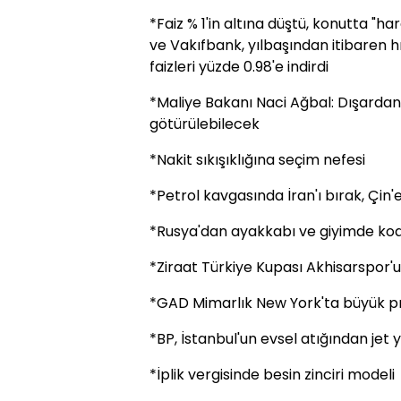
*Faiz % 1'in altına düştü, konutta "ha
ve Vakıfbank, yılbaşından itibaren hı
faizleri yüzde 0.98'e indirdi
*Maliye Bakanı Naci Ağbal: Dışardan g
götürülebilecek
*Nakit sıkışıklığına seçim nefesi
*Petrol kavgasında İran'ı bırak, Çin'
*Rusya'dan ayakkabı ve giyimde kod
*Ziraat Türkiye Kupası Akhisarspor'
*GAD Mimarlık New York'ta büyük p
*BP, İstanbul'un evsel atığından jet 
*İplik vergisinde besin zinciri modeli