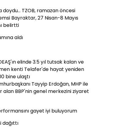
doydu... TZOB, ramazan öncesi
Şemsi Bayraktar, 27 Nisan-8 Mayıs
 belirtti
amına aldı
 DEAŞ'ın elinde 3.5 yıl tutsak kalan ve
men kenti Telafer'de hayat yeniden
00 bine ulaştı
Cumhurbaşkanı Tayyip Erdoğan, MHP ile
yer alan BBP'nin genel merkezini ziyaret
performansını gayet iyi buluyorum
i dağıttı