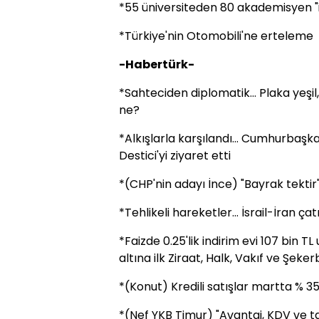
*55 üniversiteden 80 akademisyen "in
*Türkiye'nin Otomobili'ne erteleme
-Habertürk-
*Sahteciden diplomatik... Plaka yeşi
ne?
*Alkışlarla karşılandı... Cumhurbaş
Destici'yi ziyaret etti
*(CHP'nin adayı İnce) "Bayrak tektir
*Tehlikeli hareketler... İsrail-İran ç
*Faizde 0.25'lik indirim evi 107 bin TL u
altına ilk Ziraat, Halk, Vakıf ve Şeke
*(Konut) Kredili satışlar martta % 35
*(Nef YKB Timur) "Avantaj, KDV ve ta