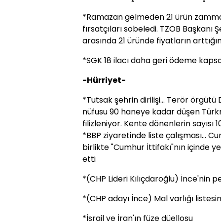
*Ramazan gelmeden 21 ürün zamma 
fırsatçıları sobeledi. TZOB Başkanı 
arasında 21 üründe fiyatların arttığını
*SGK 18 ilacı daha geri ödeme kaps
-Hürriyet-
*Tutsak şehrin dirilişi... Terör örgütü
nüfusu 90 haneye kadar düşen Türk
filizleniyor. Kente dönenlerin sayısı 1
*BBP ziyaretinde liste çalışması... 
birlikte "Cumhur İttifakı"nın içinde 
etti
*(CHP Lideri Kılıçdaroğlu) İnce'nin 
*(CHP adayı İnce) Mal varlığı listesin
*İsrail ve İran'ın füze düellosu