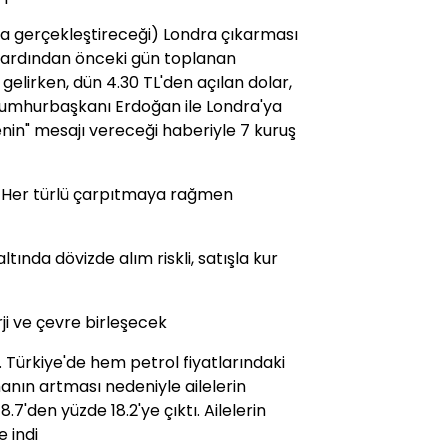
'ta gerçekleştireceği) Londra çıkarması
ışın ardından önceki gün toplanan
elirken, dün 4.30 TL'den açılan dolar,
Cumhurbaşkanı Erdoğan ile Londra'ya
nin" mesajı vereceği haberiyle 7 kuruş
 Her türlü çarpıtmaya rağmen
tında dövizde alım riskli, satışla kur
ji ve çevre birleşecek
.. Türkiye'de hem petrol fiyatlarındaki
anın artması nedeniyle ailelerin
7'den yüzde 18.2'ye çıktı. Ailelerin
e indi