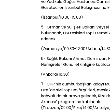
ve Yedikule Göğüs Hastanesi Camisin
Gazeteciler İstanbul Buluşması"na k
(İstanbul/10.00-15.00)
5- Orman ve Su İşleri Bakanı Veysel E
bulunacak, DSİ tesisleri toplu temel
edecek.
(Osmaniye/09.30-12.00/Adana/14.30
6- Sağlık Bakanı Ahmet Demircan, H
Hemşireler Günü" etkinliğine katılac
(Ankara/18.30)
7- CHP'nin cumhurbaşkanı adayı Mu
Otel'de sivil toplum örgütleri, mesle
kahvaltıda bir araya gelecek, Rize'd
Arenası" programına katılacak.
(Trabzon/09.00/Rize/14.00/Antalya