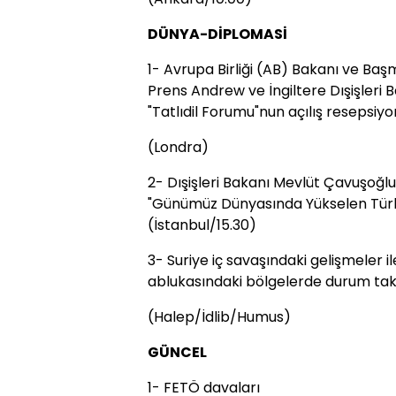
DÜNYA-DİPLOMASİ
1- Avrupa Birliği (AB) Bakanı ve Ba
Prens Andrew ve İngiltere Dışişleri 
"Tatlıdil Forumu"nun açılış resepsiy
(Londra)
2- Dışişleri Bakanı Mevlüt Çavuşoğlu
"Günümüz Dünyasında Yükselen Türk
(İstanbul/15.30)
3- Suriye iç savaşındaki gelişmeler il
ablukasındaki bölgelerde durum takip
(Halep/İdlib/Humus)
GÜNCEL
1- FETÖ davaları