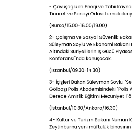
- Çavuşoğlu ile Enerji ve Tabii Kayn
Ticaret ve Sanayi Odası temsilcileri
(Bursa/15.00-18.00/19.00)
2- Çalışma ve Sosyal Güvenlik Bakanı 
Süleyman Soylu ve Ekonomi Bakanı N
Altındaki Suriyelilerin İş Gücü Piyas
Konferansı"nda konuşacak.
(İstanbul/09.30-14.30)
3- İçişleri Bakan Süleyman Soylu, "Se
Gölbaşı Polis Akademisindeki "Polis 
Derece Amirlik Eğitimi Mezuniyet Tör
(İstanbul/10.30/Ankara/16.30)
4- Kültür ve Turizm Bakanı Numan Kur
Zeytinburnu yeni müftülük binasının 