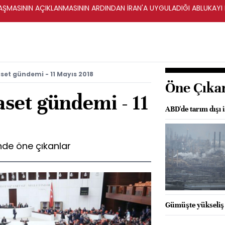
ŞMASININ AÇIKLANMASININ ARDINDAN İRAN'A UYGULADIĞI ABLUKAYI
set gündemi - 11 Mayıs 2018
Öne Çıka
set gündemi - 11
ABD'de tarım dışı
de öne çıkanlar
Gümüşte yükseliş 