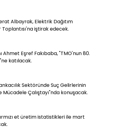
Berat Albayrak, Elektrik Dağıtım
 Toplantısı'na iştirak edecek.
nı Ahmet Eşref Fakıbaba, "TMO'nun 80.
i"ne katılacak.
ankacılık Sektöründe Suç Gelirlerinin
e Mücadele Çalıştayı"nda konuşacak.
kırmızı et üretim istatistikleri ile mart
cak.