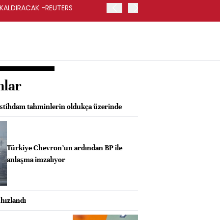
 KALDIRACAK -REUTERS
ABD DIŞİŞLERİ BAKANLIĞI
UYGULANACAK
nlar
 istihdam tahminlerin oldukça üzerinde
Türkiye Chevron’un ardından BP ile
anlaşma imzalıyor
hızlandı