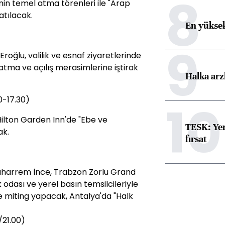
8
in temel atma törenleri ile "Arap
atılacak.
En yüksek
9
roğlu, valilik ve esnaf ziyaretlerinde
 atma ve açılış merasimlerine iştirak
Halka arz
-17.30)
10
ilton Garden Inn'de "Ebe ve
TESK: Yen
ak.
fırsat
harrem İnce, Trabzon Zorlu Grand
k odası ve yerel basın temsilcileriyle
e miting yapacak, Antalya'da "Halk
/21.00)