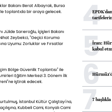
4
aklar Bakanı Berat Albayrak, Bursa
EPDK'dan 
yle toplantıda bir araya gelecek.
tarifeleri
5
Jülide Sarıeroğlu, İçişleri Bakanı
ihat Zeybekci, "Geçici Koruma
İran: Hür
asına Uyumu: Zorluklar ve Fırsatlar
kabul etm
6
çim Bölge Güvenlik Toplantısı" ile
Hürmüz'de
Amirleri Eğitim Merkezi 3. Dönem İlk
eni"ne iştirak edecek.
7
7 başlıkla
tulmuş, İstanbul Kültür Çalıştayı'na,
açılışına, Kubbeli Cami, Konyalı Cami