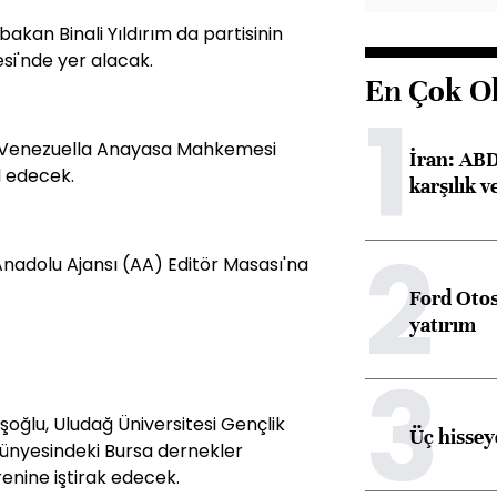
akan Binali Yıldırım da partisinin
si'nde yer alacak.
En Çok O
1
 Venezuella Anayasa Mahkemesi
İran: ABD 
l edecek.
karşılık v
2
nadolu Ajansı (AA) Editör Masası'na
Ford Otos
yatırım
3
oğlu, Uludağ Üniversitesi Gençlik
Üç hisseye
 bünyesindeki Bursa dernekler
renine iştirak edecek.