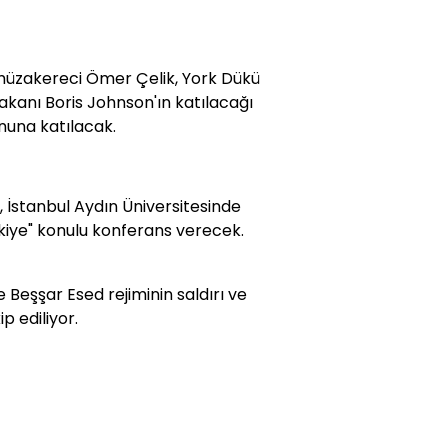
şmüzakereci Ömer Çelik, York Dükü
Bakanı Boris Johnson'ın katılacağı
onuna katılacak.
, İstanbul Aydın Üniversitesinde
iye" konulu konferans verecek.
e Beşşar Esed rejiminin saldırı ve
 ediliyor.