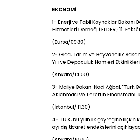
EKONOMİ
1- Enerji ve Tabii Kaynaklar Bakanı 
Hizmetleri Derneği (ELDER) 11. Sektör
(Bursa/09.30)
2- Gıda, Tarım ve Hayvancılık Baka
Yılı ve Depoculuk Hamlesi Etkinlikler
(Ankara/14.00)
3- Maliye Bakanı Naci Ağbal, "Türk B
Aklanması ve Terörün Finansmanı il
(İstanbul/ 11.30)
4- TÜİK, bu yılın ilk çeyreğine ilişkin 
ayı dış ticaret endekslerini açıklaya
(Ankara/10.00)