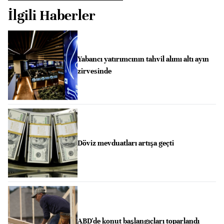
İlgili Haberler
Yabancı yatırımcının tahvil alımı altı ayın
zirvesinde
Döviz mevduatları artışa geçti
ABD'de konut başlangıçları toparlandı