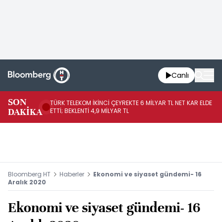
Canlı
SON
TÜRK TELEKOM İKİNCİ ÇEYREKTE 6 MİLYAR TL NET KAR ELDE
AB
DAKİKA
ETTİ; BEKLENTİ 4,9 MİLYAR TL
İR
Bloomberg HT
Haberler
Ekonomi ve siyaset gündemi- 16
Aralık 2020
Ekonomi ve siyaset gündemi- 16