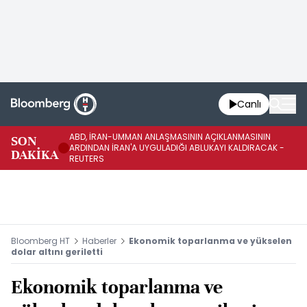
Canlı
ABD, İRAN-UMMAN ANLAŞMASININ AÇIKLANMASININ
AB
SON
ARDINDAN İRAN'A UYGULADIĞI ABLUKAYI KALDIRACAK -
GE
DAKİKA
REUTERS
UY
Bloomberg HT
Haberler
Ekonomik toparlanma ve yükselen
dolar altını geriletti
Ekonomik toparlanma ve