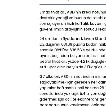
Emtia fiyatları, ABD'nin kredi notun
destekleyeceği ve bunun da talebi dü
son üç ayın en hızlı haftalık kaybını g
güvenli liman arayışının sonucu reko
24 emtianın fiyatlarını izleyen Sta
2.2 düşerek 631.69 puana kadar indi
saati ile 08:12'de 638.58'e geldi. En
ayının başından bu yana en hızlı haf
petrol fiyatları, yüzde 4.2'lik düşüş
etti. Spot altın ise yüzde 3.1'lik güçlü
G7 ülkeleri, ABD'nin not indiriminin a
sağlayabilmek için gereken her adımı
yapıcılar haftasonu, hali hazırda 2
senetlerinde yaklaşık 5.4 triyon de
gidermek için acil telekonferans ger
borç sorununun yayılmasını önlemek