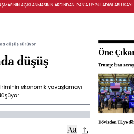
ŞMASININ AÇIKLANMASININ ARDINDAN İRAN'A UYGULADIĞI ABLUKAYI
nda düşüş sürüyor
Öne Çıka
nda düşüş
Trump: İran savaşı
indiriminin ekonomik yavaşlamayı
 düşüyor
Dövizden TL'ye dön