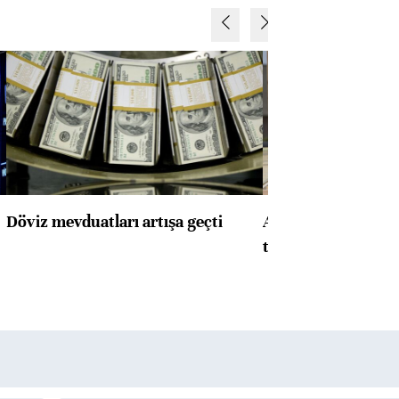
Döviz mevduatları artışa geçti
ABD'de konut başla
toparlandı