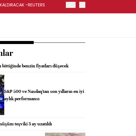
 KALDIRACAK -REUTERS
ABD DIŞİŞLERİ BAKANLIĞI
UYGULANACAK
nlar
 bittiğinde benzin fiyatları düşecek
S&P 500 ve Nasdaq'tan son yılların en iyi
aylık performansı
üşüm teşviki 3 ay uzatıldı