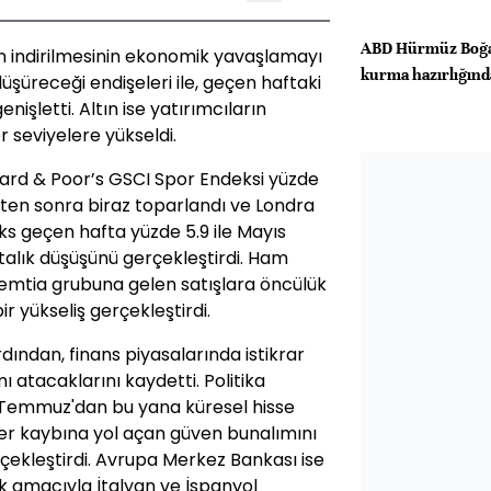
ABD Hürmüz Boğaz
un indirilmesinin ekonomik yavaşlamayı
kurma hazırlığınd
şüreceği endişeleri ile, geçen haftaki
enişletti. Altın ise yatırımcıların
r seviyelere yükseldi.
ndard & Poor’s GSCI Spor Endeksi yüzde
kten sonra biraz toparlandı ve Londra
deks geçen hafta yüzde 5.9 ile Mayıs
talık düşüşünü gerçekleştirdi. Ham
le emtia grubuna gelen satışlara öncülük
 bir yükseliş gerçekleştirdi.
rdından, finans piyasalarında istikrar
 atacaklarını kaydetti. Politika
6 Temmuz'dan bu yana küresel hisse
ğer kaybına yol açan güven bunalımını
çekleştirdi. Avrupa Merkez Bankası ise
 amacıyla İtalyan ve İspanyol