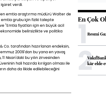
işaret verdi.
nden emtia araştırma müdürü Walter de
En Çok O
1
emtia grubu için fiziki talepte
"Emtia fiyatları için en büyük acil
l ekonomide belirsizlikte ve politika
Resmi Ga
2
 Co. tarafından hazırlanan endeksin,
e Temmuz 2009'dan bu yana en yavaş
11 Nisan'daki bu yılın zirvesinden
VakıfBank
veninin hali hazırda kırılgan olması ile
kâr elde e
rın daha da likide edilebileceğini