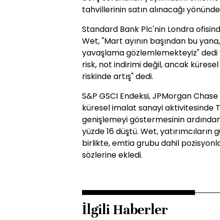
tahvillerinin satın alınacağı yönünde 
Standard Bank Plc'nin Londra ofisi
Wet, "Mart ayının başından bu yana, 
yavaşlama gözlemlemekteyiz" dedi ve 
risk, not indirimi değil, ancak kürese
riskinde artış" dedi.
S&P GSCI Endeksi, JPMorgan Chase &
küresel imalat sanayi aktivitesind
genişlemeyi göstermesinin ardından, 
yüzde 16 düştü. Wet, yatırımcıların gü
birlikte, emtia grubu dahil pozisyonla
sözlerine ekledi.
İlgili Haberler