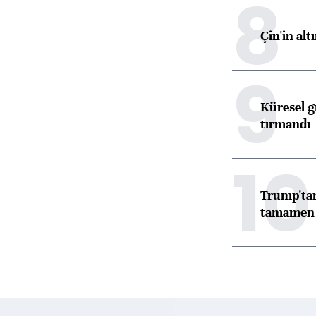
8
Çin'in alt
9
Küresel gı
tırmandı
10
Trump'tan
tamamen o