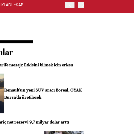
IKLADI -KAP
İŞ BANKASI, GENEL MÜDÜ
nlar
arife mesajı: Etkisini bilmek için erken
Renault'un yeni SUV aracı Boreal, OYAK
Bursa'da üretilecek
ç net rezervi 9,7 milyar dolar arttı