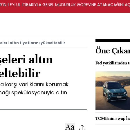
AR'IN 1 EYLÜL İTİBARIYLA GENEL MÜDÜRLÜK GÖREVİNE ATANACAĞINI AÇ
leri altın fiyatlarını yükseltebilir
Öne Çıka
eleri altın
Fed yetkilisinden t
eltebilir
a karşı varlıklarını korumak
cağı spekülasyonuyla altın
TCMB'nin swap hari