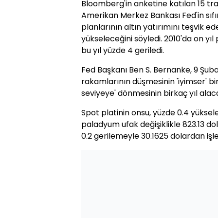
Bloomberg'in anketine katılan 15 trad
Amerikan Merkez Bankası Fed'in sıfı
planlarının altın yatırımını teşvik 
yükseleceğini söyledi. 2010'da on yıl
bu yıl yüzde 4 geriledi.
Fed Başkanı Ben S. Bernanke, 9 Şubat
rakamlarının düşmesinin 'iyimser' bir 
seviyeye' dönmesinin birkaç yıl alaca
Spot platinin onsu, yüzde 0.4 yüksel
paladyum ufak değişiklikle 823.13 d
0.2 gerilemeyle 30.1625 dolardan iş