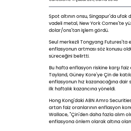
Spot altının onsu, Singapur'da ufak de
vadeli metal, New York Comex'te yüz
dolar/ons'tan işlem gördü.
Seul merkezli Tongyang Futures'ta 
enflasyonun artması söz konusu oldu
süreceğini belirtti.
Bu hafta enflasyon riskine karşı fai
Tayland, Güney Kore'ye Çin de katıld
enflasyonun hız kazanacağına dair s
ilk haftalık kazancına yöneldi.
Hong Kong'daki ABN Amro Securities'
artan faiz oranlarının enflasyon konu
Wallace, "Çin'den daha fazla alım olm
enflasyona önlem olarak altına olan il