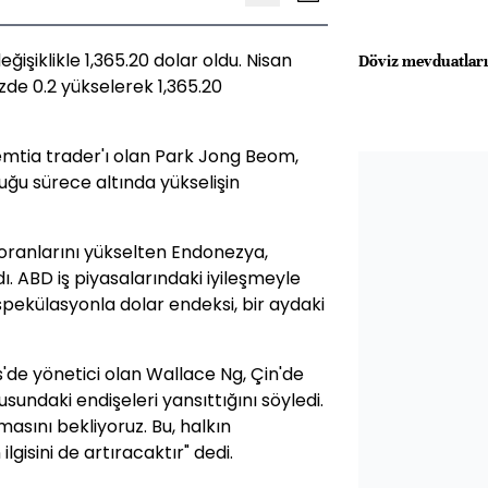
ğişiklikle 1,365.20 dolar oldu. Nisan
Döviz mevduatları 
de 0.2 yükselerek 1,365.20
emtia trader'ı olan Park Jong Beom,
ğu sürece altında yükselişin
z oranlarını yükselten Endonezya,
ı. ABD iş piyasalarındaki iyileşmeyle
pekülasyonla dolar endeksi, bir aydaki
de yönetici olan Wallace Ng, Çin'de
sundaki endişeleri yansıttığını söyledi.
asını bekliyoruz. Bu, halkın
gisini de artıracaktır" dedi.