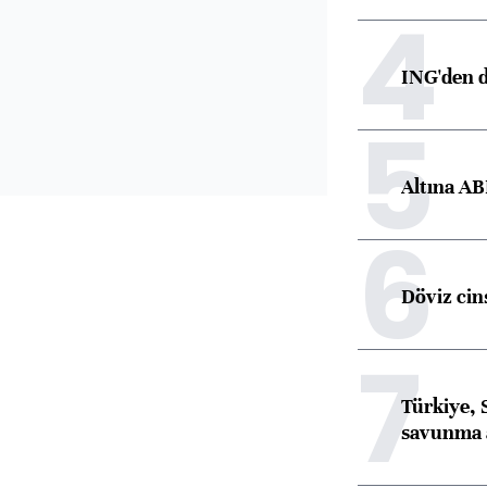
4
ING'den d
5
Altına AB
6
Döviz cins
7
Türkiye, 
savunma 