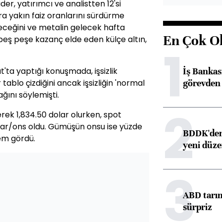
er, yatırımcı ve analistten 12'si
ra yakın faiz oranlarını sürdürme
edeceğini ve metalin gelecek hafta
En Çok O
 peş peşe kazanç elde eden külçe altın,
1
İş Banka
'ta yaptığı konuşmada, işsizlik
görevden 
tablo çizdiğini ancak işsizliğin 'normal
ğını söylemişti.
2
erek 1,834.50 dolar olurken, spot
olar/ons oldu. Gümüşün onsu ise yüzde
BDDK'den 
lem gördü.
yeni düz
3
ABD tarım
sürpriz