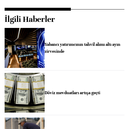
İlgili Haberler
Yabancı yatırımcının tahvil alımı altı ayın
zirvesinde
Döviz mevduatları artışa geçti