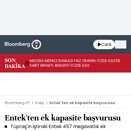
Canlı
SON
MEKSİKA MERKEZ BANKASI FAİZ ORANINI YÜZDE 6,50'DE
OY
DAKİKA
SABİT BIRAKTI; BEKLENTİ YÜZDE 6,50
AÇ
Bloomberg HT
Enerji
Entek'ten ek kapasite başvurusu
Entek'ten ek kapasite başvurusu
Tüpraş'ın iştiraki Entek 457 megavatlık ek