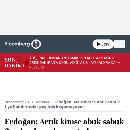
Canlı
ABD, İRAN-UMMAN ANLAŞMASININ AÇIKLANMASININ
AB
SON
ARDINDAN İRAN'A UYGULADIĞI ABLUKAYI KALDIRACAK -
GE
DAKİKA
REUTERS
UY
Bloomberg HT
Haberler
Erdoğan: Artık kimse abuk sabuk
fiyatlandırmalar peşinde koşamayacak
Erdoğan: Artık kimse abuk sabuk