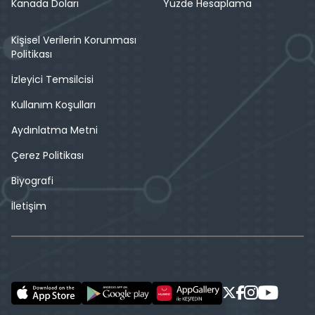
Kanada Doları
Yüzde Hesaplama
Kişisel Verilerin Korunması
Politikası
İzleyici Temsilcisi
Kullanım Koşulları
Aydınlatma Metni
Çerez Politikası
Biyografi
İletişim