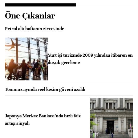
Öne Çıkanlar
Petrol altı haftanın zirvesinde
Yurt içi turizmde 2009 yılından itibaren en
düşük geceleme
Temmuz ayında reel kesim güveni azaldı
Japonya Merkez Bankası’nda hızlı faiz
artışı sinyali