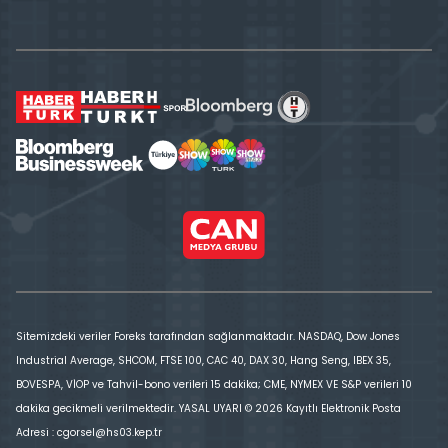
Sitemizdeki veriler Foreks tarafından sağlanmaktadır. NASDAQ, Dow Jones
Industrial Average, SHCOM, FTSE 100, CAC 40, DAX 30, Hang Seng, IBEX 35,
BOVESPA, VİOP ve Tahvil-bono verileri 15 dakika; CME, NYMEX VE S&P verileri 10
dakika gecikmeli verilmektedir. YASAL UYARI © 2026 Kayıtlı Elektronik Posta
Adresi : cgorsel@hs03.kep.tr