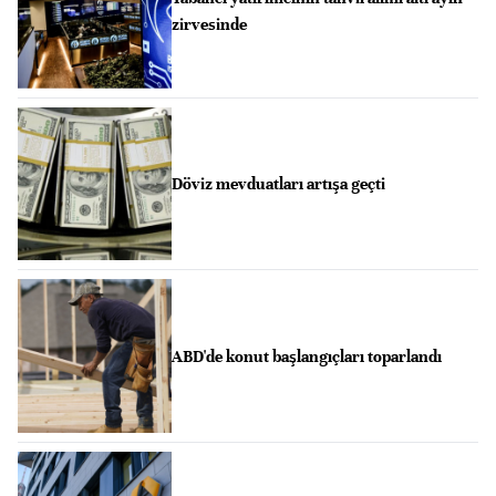
zirvesinde
Döviz mevduatları artışa geçti
ABD'de konut başlangıçları toparlandı