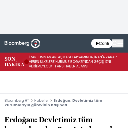
Canlı
İRAN-UMMAN ANLAŞMASI KAPSAMINDA, İRAN'A ZARAR
İR
SON
VEREN ÜLKELERE HÜRMÜZ BOĞAZI'NDAN GEÇİŞ İZNİ
GE
DAKİKA
VERİLMEYECEK -FARS HABER AJANSI
FA
Bloomberg HT
Haberler
Erdoğan: Devletimiz tüm
kurumlarıyla görevinin başında
Erdoğan: Devletimiz tüm