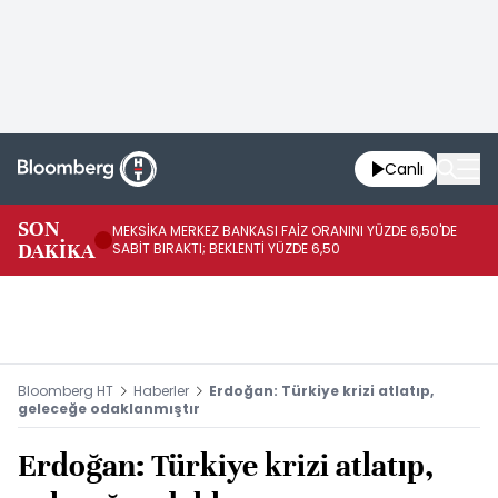
Canlı
SON
MEKSİKA MERKEZ BANKASI FAİZ ORANINI YÜZDE 6,50'DE
OY
DAKİKA
SABİT BIRAKTI; BEKLENTİ YÜZDE 6,50
AÇ
Bloomberg HT
Haberler
Erdoğan: Türkiye krizi atlatıp,
geleceğe odaklanmıştır
Erdoğan: Türkiye krizi atlatıp,