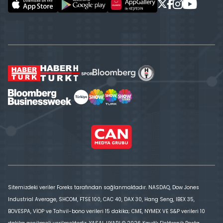
Sitemizdeki veriler Foreks tarafından sağlanmaktadır. NASDAQ, Dow Jones
Industrial Average, SHCOM, FTSE 100, CAC 40, DAX 30, Hang Seng, IBEX 35,
BOVESPA, VİOP ve Tahvil-bono verileri 15 dakika; CME, NYMEX VE S&P verileri 10