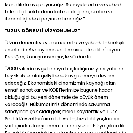
kararlılıkla uygulayacağız. Sanayide orta ve yüksek
teknolojili sektörlerin katma değerini, üretim ve
ihracat içindeki payını artıracağız.''
''UZUN DÖNEMLİ VİZYONUMUZ''
''Uzun dönemli vizyonumuz orta ve yüksek teknolojili
ürünlerde Avrasya'nın üretim üssü olmaktır'' diyen
Erdoğan, konuşmasını şöyle sürdürdü:
''2009 yılında uygulamaya başladığımız yeni yatırım
teşvik sistemini geliştirerek uygulamaya devam
edeceğiz. Ekonomideki dinamizmin kaynağı olan
esnaf, sanatkar ve KOBİ'lerimize bugüne kadar
olduğu gibi bu yeni dönemde de büyük önem
vereceğiz. Hükümetimiz döneminde savunma
sanayinde çok ciddi gelişmeler kaydettik ve Türk
Silahlı Kuvvetleri'nin silah ve teçhizat ihtiyaçlarının
yurt içinden karşılanma oranını yüzde 50'ye çıkardık.
Bu sektörümüzdeki ısrarlı çalışmalarımız neticesinde