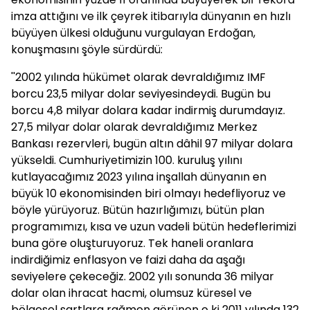
imza attığını ve ilk çeyrek itibarıyla dünyanın en hızlı
büyüyen ülkesi olduğunu vurgulayan Erdoğan,
konuşmasını şöyle sürdürdü:
''2002 yılında hükümet olarak devraldığımız IMF
borcu 23,5 milyar dolar seviyesindeydi. Bugün bu
borcu 4,8 milyar dolara kadar indirmiş durumdayız.
27,5 milyar dolar olarak devraldığımız Merkez
Bankası rezervleri, bugün altın dâhil 97 milyar dolara
yükseldi. Cumhuriyetimizin 100. kuruluş yılını
kutlayacağımız 2023 yılına inşallah dünyanın en
büyük 10 ekonomisinden biri olmayı hedefliyoruz ve
böyle yürüyoruz. Bütün hazırlığımızı, bütün plan
programımızı, kısa ve uzun vadeli bütün hedeflerimizi
buna göre oluşturuyoruz. Tek haneli oranlara
indirdiğimiz enflasyon ve faizi daha da aşağı
seviyelere çekeceğiz. 2002 yılı sonunda 36 milyar
dolar olan ihracat hacmi, olumsuz küresel ve
bölgesel şartlara rağmen görünen o ki 2011 yılında 132