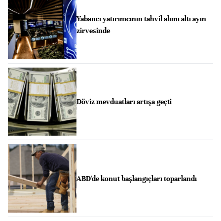
Yabancı yatırımcının tahvil alımı altı ayın
zirvesinde
Döviz mevduatları artışa geçti
ABD'de konut başlangıçları toparlandı