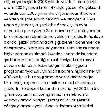
düşmeye başladı. 2008 yılında yüzde 11 olan işsizlik
oranı, 2009 yılında krizin etkisiyle yüzde 14'e yükseldi
ve ardından 2009 yılının ikinci yarısından itibaren
yeniden düşme eğilimine girdi. Ve nihayet 2011 yılı
Nisan ayı itibarıyla işsizlik bir önceki yılın aynı
dönemine göre yüzde 2,1 oranında azalarak yeniden
kriz öncesinin rakamlarına yaklaşmış oldu. Buna ilave
olarak, işsizlik oranında artış gözlenen dönemler de
dahil olmak üzere kriz boyunca ülkemizde istihdam
hiçbir zaman azalmadı, bundan sonra da istihdam
şartların imkan verdiği en üst seviyede artmaya
devam edecektir. Hazırladığımız aktif işgücü
programlarıyla 2013 yılından itibaren inşallah her yıl
400 bin işsizi bu programdan yararlandıracağız.
Uzmanlaşmış meslek edindirme merkezlerimizle
işsizlerimize beceri kazandırmak, her yıl 200 bin 5 yıl
içinde toplam 1 milyon işsizimizi meslek sahibi
yapmak amacındayız. İşsizliği kalıcı bir şekilde
çözmeyi amaçlayan 'Ulusal İstihdam Stratejisi'ni