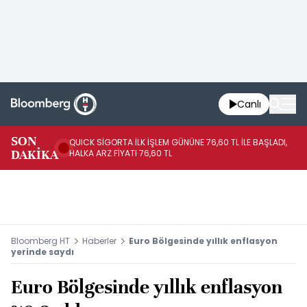
Canlı
SON
QUICK SİGORTA İLK İŞLEM GÜNÜNE 76,60 TL İLE BAŞLADI,
BI
DAKİKA
HALKA ARZ FİYATI 76,60 TL
PU
Bloomberg HT
Haberler
Euro Bölgesinde yıllık enflasyon
yerinde saydı
Euro Bölgesinde yıllık enflasyon