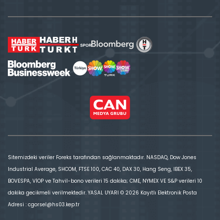
Sitemizdeki veriler Foreks tarafından sağlanmaktadır. NASDAQ, Dow Jones
Industrial Average, SHCOM, FTSE 100, CAC 40, DAX 30, Hang Seng, IBEX 35,
BOVESPA, VİOP ve Tahvil-bono verileri 15 dakika; CME, NYMEX VE S&P verileri 10
dakika gecikmeli verilmektedir. YASAL UYARI © 2026 Kayıtlı Elektronik Posta
Adresi : cgorsel@hs03.kep.tr