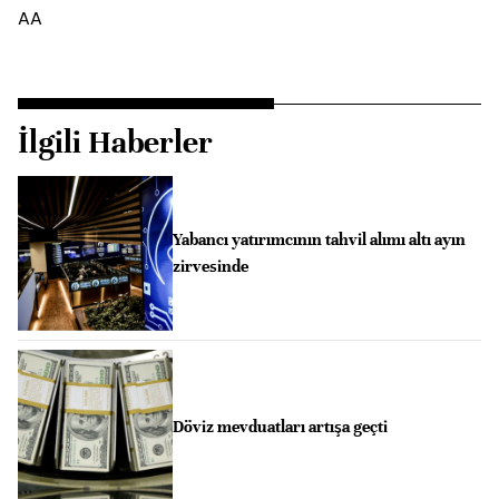
AA
İlgili Haberler
Yabancı yatırımcının tahvil alımı altı ayın
zirvesinde
Döviz mevduatları artışa geçti