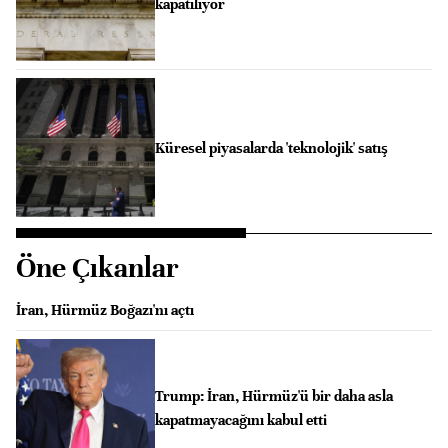
kapatılıyor
Küresel piyasalarda 'teknolojik' satış
Öne Çıkanlar
İran, Hürmüz Boğazı'nı açtı
Trump: İran, Hürmüz'ü bir daha asla
kapatmayacağını kabul etti