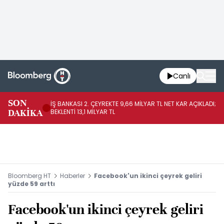
Canlı
SON
İŞ BANKASI 2. ÇEYREKTE 9,66 MİLYAR TL NET KAR AÇIKLADI;
BO
DAKİKA
BEKLENTİ 13,1 MİLYAR TL
DÜ
Bloomberg HT
Haberler
Facebook'un ikinci çeyrek geliri
yüzde 59 arttı
Facebook'un ikinci çeyrek geliri