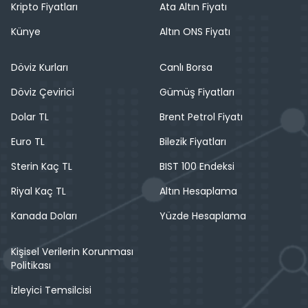
Kripto Fiyatları
Ata Altın Fiyatı
Künye
Altın ONS Fiyatı
Döviz Kurları
Canlı Borsa
Döviz Çevirici
Gümüş Fiyatları
Dolar TL
Brent Petrol Fiyatı
Euro TL
Bilezik Fiyatları
Sterin Kaç TL
BIST 100 Endeksi
Riyal Kaç TL
Altın Hesaplama
Kanada Doları
Yüzde Hesaplama
Kişisel Verilerin Korunması
Politikası
İzleyici Temsilcisi