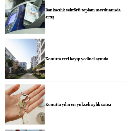
Bankacılık sektörü toplam mevduatında
artış
Konutta reel kayıp yedinci ayında
Konutta yılın en yüksek aylık satışı