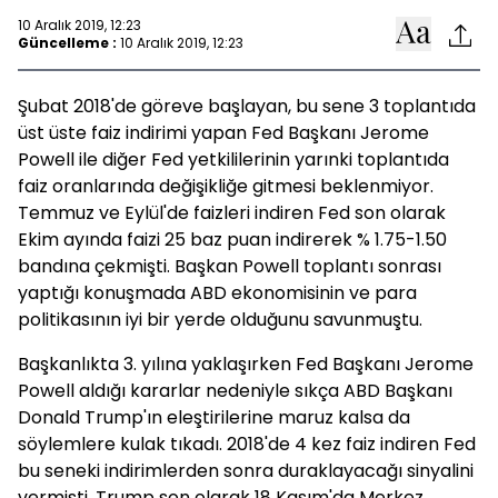
10 Aralık 2019, 12:23
Güncelleme :
10 Aralık 2019, 12:23
Şubat 2018'de göreve başlayan, bu sene 3 toplantıda
üst üste faiz indirimi yapan Fed Başkanı Jerome
Powell ile diğer Fed yetkililerinin yarınki toplantıda
faiz oranlarında değişikliğe gitmesi beklenmiyor.
Temmuz ve Eylül'de faizleri indiren Fed son olarak
Ekim ayında faizi 25 baz puan indirerek % 1.75-1.50
bandına çekmişti. Başkan Powell toplantı sonrası
yaptığı konuşmada ABD ekonomisinin ve para
politikasının iyi bir yerde olduğunu savunmuştu.
Başkanlıkta 3. yılına yaklaşırken Fed Başkanı Jerome
Powell aldığı kararlar nedeniyle sıkça ABD Başkanı
Donald Trump'ın eleştirilerine maruz kalsa da
söylemlere kulak tıkadı. 2018'de 4 kez faiz indiren Fed
bu seneki indirimlerden sonra duraklayacağı sinyalini
vermişti. Trump son olarak 18 Kasım'da Merkez