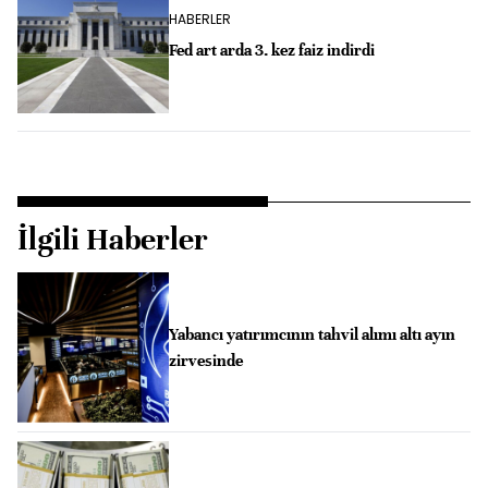
HABERLER
Fed art arda 3. kez faiz indirdi
İlgili Haberler
Yabancı yatırımcının tahvil alımı altı ayın
zirvesinde