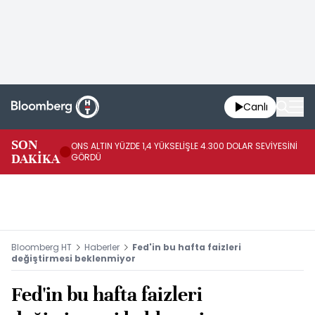
Canlı
SK
SON
ONS ALTIN YÜZDE 1,4 YÜKSELİŞLE 4.300 DOLAR SEVİYESİNİ
GE
DAKİKA
GÖRDÜ
DO
Bloomberg HT
Haberler
Fed'in bu hafta faizleri
değiştirmesi beklenmiyor
Fed'in bu hafta faizleri