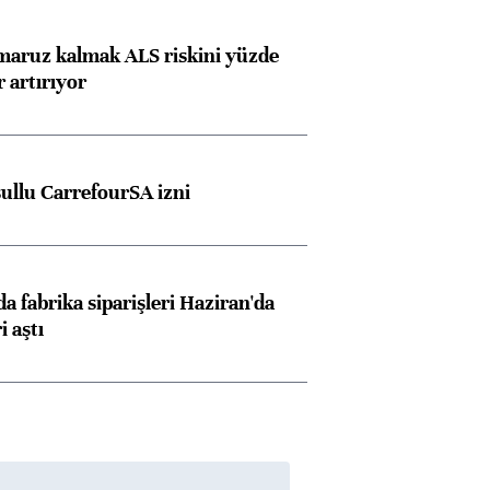
 maruz kalmak ALS riskini yüzde
 artırıyor
şullu CarrefourSA izni
a fabrika siparişleri Haziran'da
i aştı