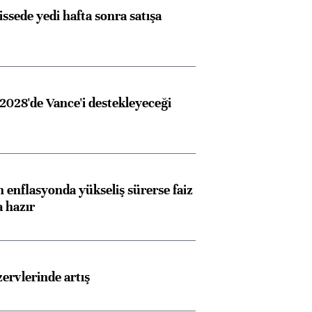
issede yedi hafta sonra satışa
2028'de Vance'i destekleyeceği
Almanya, Commerzbank
Ba
 enflasyonda yükseliş sürerse faiz
konusunda Unicredit ile
me
a hazır
görüşmelere hazırlanıyor
rvlerinde artış
ngıçları