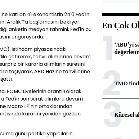
tine katılan 41 ekonomistin 24'ü Fed'in
rını Aralık'Ta başlamasını bekliyor.
En Çok O
1
dığı anketin medyan tahmini, Fed'in bu
asını öngörüyordu.
‘ABD’yi s
MC), istihdam piyasasındaki
değerlen
le getirerek, tahvil alımlarına devam
2
sürpriz bir kararla alımların süresini
ere taşıyarak, ABD Hazine tahvillerine
şattı.
TMO fındık
a, FOMC üyelerinin orantılı olarak
3
rü Fed'in son sürat alımlara devam
e Macro LP'nin ortaklarından
plantısında kararını yeniden gözden
Küresel a
 cuma günü politika yapıcıların