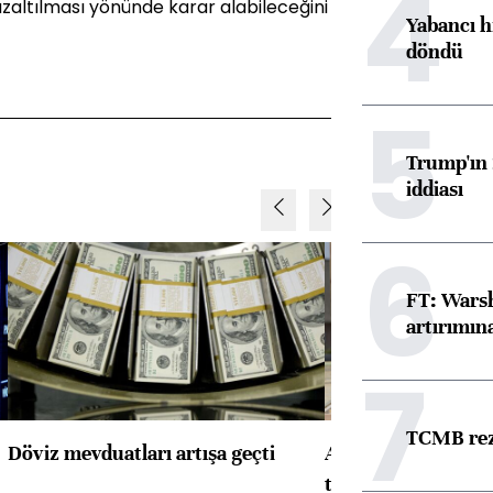
4
 azaltılması yönünde karar alabileceğini
Yabancı h
döndü
5
Trump'ın 
iddiası
6
FT: Warsh
artırımın
7
TCMB reze
Döviz mevduatları artışa geçti
ABD'de konut başla
toparlandı