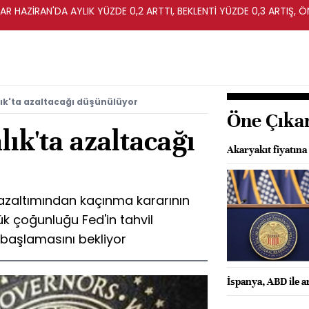
R HAZİRAN'DA AYLIK YÜZDE 0,2 ARTTI, BEKLENTİ YÜZDE 0,3 ARTIŞ, Ö
alık'ta azaltacağı düşünülüyor
Öne Çıka
lık'ta azaltacağı
Akaryakıt fiyatına
 azaltımından kaçınma kararının
k çoğunluğu Fed'in tahvil
a başlamasını bekliyor
İspanya, ABD ile a