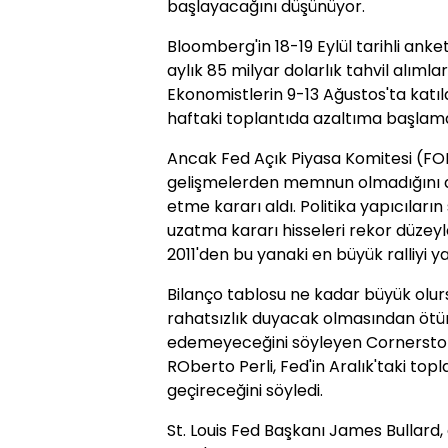
başlayacağını düşünüyor.
Bloomberg'in 18-19 Eylül tarihli anke
aylık 85 milyar dolarlık tahvil alımla
Ekonomistlerin 9-13 Ağustos'ta katıl
haftaki toplantıda azaltıma başlam
Ancak Fed Açık Piyasa Komitesi (FO
gelişmelerden memnun olmadığını di
etme kararı aldı. Politika yapıcıların 
uzatma kararı hisseleri rekor düzeyl
2011'den bu yanaki en büyük ralliyi ya
Bilanço tablosu ne kadar büyük olurs
rahatsızlık duyacak olmasından ötü
edemeyeceğini söyleyen Cornerston
ROberto Perli, Fed'in Aralık'taki to
geçireceğini söyledi.
St. Louis Fed Başkanı James Bullard,