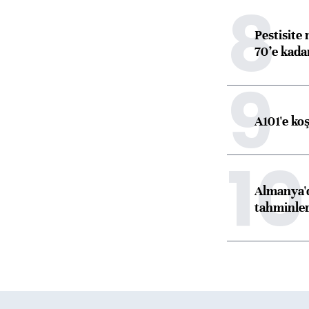
8
Pestisite
70’e kadar
9
A101'e ko
10
Almanya'd
tahminler