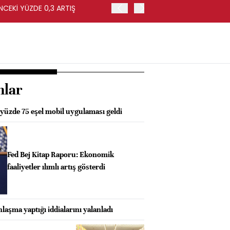
NCEKİ YÜZDE 0,3 ARTIŞ
APOLLO, EASYJET'İ HİSSE 
nlar
 yüzde 75 eşel mobil uygulaması geldi
Fed Bej Kitap Raporu: Ekonomik
faaliyetler ılımlı artış gösterdi
nlaşma yaptığı iddialarını yalanladı