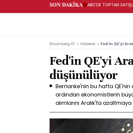
SON DAKİKA
ABD'DE TOPTAN SATIŞLA
Bloomberg HT
Haberler
Fed'in QE'yi Ar
Fed'in QE'yi Ara
düşünülüyor
Bernanke'nin bu hafta QE'nin
ardından ekonomistlerin büyü
alımlarını Aralık'ta azaltmay