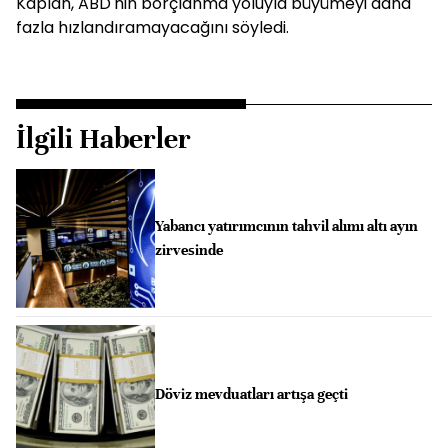
Kaplan, ABD'nin borçlanma yoluyla büyümeyi daha
fazla hızlandıramayacağını söyledi.
İlgili Haberler
Yabancı yatırımcının tahvil alımı altı ayın
zirvesinde
Döviz mevduatları artışa geçti