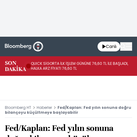
Canlı
SON
QUICK SİGORTA İLK İŞLEM GÜNÜNE 76,60 TL İLE BAŞLADI,
BI
DAKİKA
HALKA ARZ FİYATI 76,60 TL
PU
Bloomberg HT
Haberler
Fed/Kaplan: Fed yılın sonuna doğru
bilançoyu küçültmeye başlayabilir
Fed/Kaplan: Fed yılın sonuna