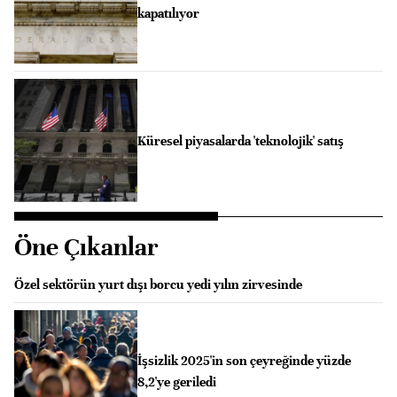
kapatılıyor
Küresel piyasalarda 'teknolojik' satış
Öne Çıkanlar
Özel sektörün yurt dışı borcu yedi yılın zirvesinde
İşsizlik 2025'in son çeyreğinde yüzde
8,2'ye geriledi