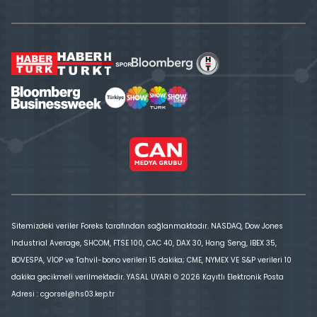
Sitemizdeki veriler Foreks tarafından sağlanmaktadır. NASDAQ, Dow Jones
Industrial Average, SHCOM, FTSE 100, CAC 40, DAX 30, Hang Seng, IBEX 35,
BOVESPA, VİOP ve Tahvil-bono verileri 15 dakika; CME, NYMEX VE S&P verileri 10
dakika gecikmeli verilmektedir. YASAL UYARI © 2026 Kayıtlı Elektronik Posta
Adresi : cgorsel@hs03.kep.tr