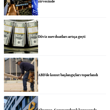
zirvesinde
Döviz mevduatları artışa geçti
ABD'de konut başlangıçları toparlandı