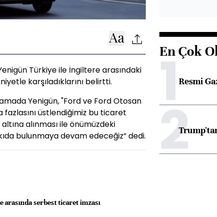
En Çok O
1
igün Türkiye ile İngiltere arasındaki
Resmi Ga
etle karşıladıklarını belirtti.
2
ıklamada Yenigün, "Ford ve Ford Otosan
 fazlasını üstlendiğimiz bu ticaret
i altına alınması ile önümüzdeki
Trump'tan
tkıda bulunmaya devam edeceğiz” dedi.
ye arasında serbest ticaret imzası