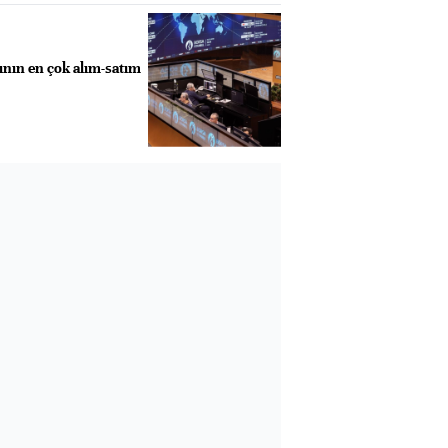
ının en çok alım-satım