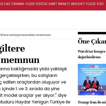
I FAİZ ORANINI YÜZDE 6,50'DE SABİT BIRAKTI; BEKLENTİ YÜZDE 6,50
giltere anlaşmasından memnun
Öne Çıka
iltere
Warsh'un Kongre 
n memnun
değerlendirme
azarına baktığımızda yılda yaklaşık
gerçekleşirken, bu satışların
raç edilen araçlardan oluşuyor ve
ç içinde 1. ve 3. sırada da yine
it model araçlar yer alıyor." diye
üdürü Haydar Yenigün Türkiye ile
Trump: İran ile m