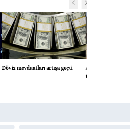
Döviz mevduatları artışa geçti
ABD'de konut başla
toparlandı