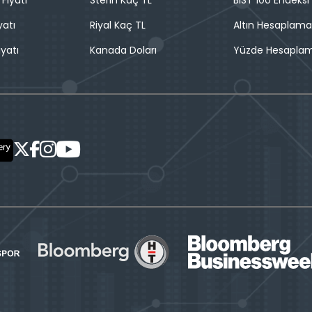
 Fiyatı
Sterin Kaç TL
BIST 100 Endeksi
yatı
Riyal Kaç TL
Altın Hesaplama
iyatı
Kanada Doları
Yüzde Hesapla