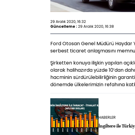
29 Aralık 2020, 16:32
Güncelleme :
29 Aralık 2020, 16:38
Ford Otosan Genel Müdürü Haydar Yen
serbest ticaret anlaşmasını memnuniy
Şirketten konuya ilişkin yapılan aç
olarak halihazırda yüzde 10’dan daha
hacminin sürdürülebilirliğinin garant
dönemde ülkelerimizin refahına ka
HABERLER
İngiltere ile Türki