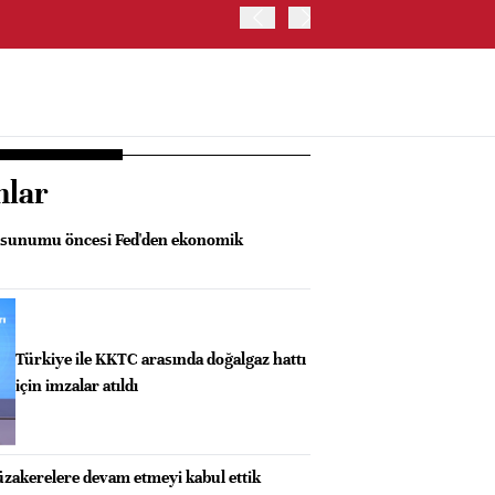
OYAK ÇİMENTO İKİNCİ ÇEY
nlar
sunumu öncesi Fed'den ekonomik
Türkiye ile KKTC arasında doğalgaz hattı
için imzalar atıldı
üzakerelere devam etmeyi kabul ettik