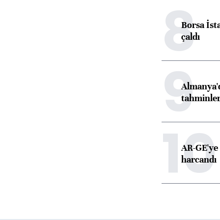
8
Borsa İst
çaldı
9
Almanya'd
tahminler
10
AR-GE'ye 
harcandı