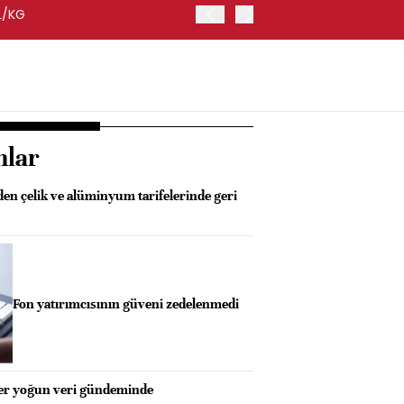
L/KG
TMO LEVANT KALİTE KABUK
nlar
n çelik ve alüminyum tarifelerinde geri
Fon yatırımcısının güveni zedelenmedi
ler yoğun veri gündeminde