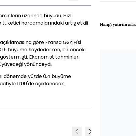
hminlerin üzerinde büyüdü. Hızlı
üketici harcamalarındaki artış etkili
Hangi yatırım arac
ü açıklamasına göre Fransa GSYİH'si
de 0.5 büyüme kaydederken, bir önceki
 göstermişti. Ekonomist tahminleri
büyüyeceği yönündeydi.
ynı dönemde yüzde 0.4 büyüme
aatiyle 11:00'de açıklanacak.