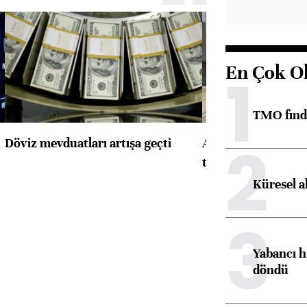
En Çok O
1
TMO fındık
2
Döviz mevduatları artışa geçti
ABD'de konut başla
toparlandı
Küresel a
3
Yabancı h
döndü