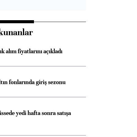
Almanya, Commerzbank
Ba
konusunda Unicredit ile
me
kunanlar
görüşmelere hazırlanıyor
 alım fiyatlarını açıkladı
ngıçları
ltın fonlarında giriş sezonu
issede yedi hafta sonra satışa