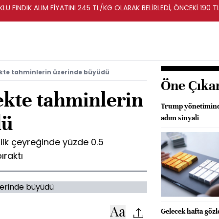
LU FINDIK ALIM FİYATINI 245 TL/KG OLARAK BELİRLEDİ, ÖNCEKİ 190 T
ekte tahminlerin üzerinde büyüdü
Öne Çıka
ekte tahminlerin
Trump yönetiminde
dü
adım sinyali
 ilk çeyreğinde yüzde 0.5
ıraktı
Gelecek hafta göz