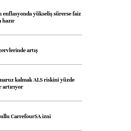
 enflasyonda yükseliş sürerse faiz
a hazır
rvlerinde artış
 maruz kalmak ALS riskini yüzde
 artırıyor
şullu CarrefourSA izni