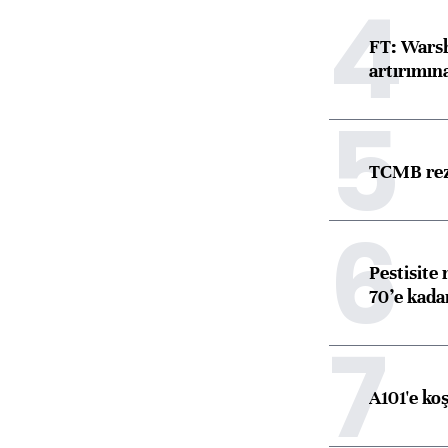
4
FT: Warsh
artırımın
5
TCMB reze
6
Pestisite
70’e kadar
7
A101'e ko