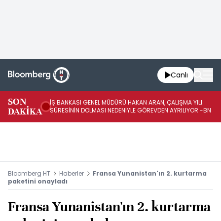
Canlı
SON
İŞ BANKASI GENEL MÜDÜRÜ HAKAN ARAN, ÇALIŞMA YILI
İŞ
DAKİKA
SÜRESİNİN DOLMASI NEDENİYLE GÖREVDEN AYRILIYOR -BN
AT
Bloomberg HT
Haberler
Fransa Yunanistan'ın 2. kurtarma
paketini onayladı
Fransa Yunanistan'ın 2. kurtarma